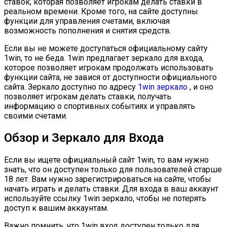
ставок, которая позволяет игрокам делать ставки в
реальном времени. Кроме того, на сайте доступны
функции для управления счетами, включая
возможность пополнения и снятия средств.
Если вы не можете доступаться официальному сайту
1win, то не беда. 1win предлагает зеркало для входа,
которое позволяет игрокам продолжать использовать
функции сайта, не завися от доступности официального
сайта. Зеркало доступно по адресу
1win зеркало
, и оно
позволяет игрокам делать ставки, получать
информацию о спортивных событиях и управлять
своими счетами.
Обзор и Зеркало для Входа
Если вы ищете официальный сайт 1win, то вам нужно
знать, что он доступен только для пользователей старше
18 лет. Вам нужно зарегистрироваться на сайте, чтобы
начать играть и делать ставки. Для входа в ваш аккаунт
используйте ссылку 1win зеркало, чтобы не потерять
доступ к вашим аккаунтам.
Важно помнить, что 1win вход доступен только для