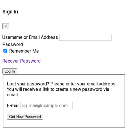
Sign In
×
Username or Email Address
Password
Remember Me
Recover Password
Log In
Lost your password? Please enter your email address.
You will receive a link to create a new password via
email.
E-mail
Get New Password