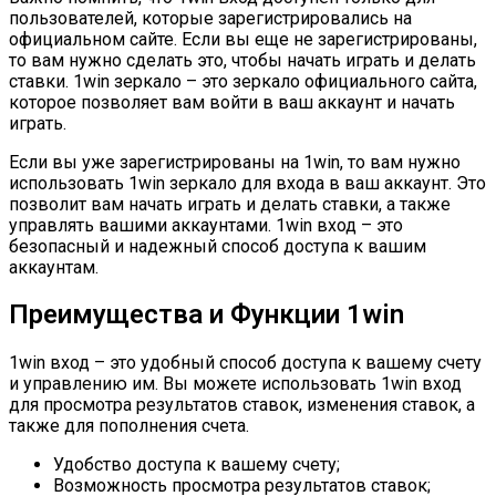
пользователей, которые зарегистрировались на
официальном сайте. Если вы еще не зарегистрированы,
то вам нужно сделать это, чтобы начать играть и делать
ставки. 1win зеркало – это зеркало официального сайта,
которое позволяет вам войти в ваш аккаунт и начать
играть.
Если вы уже зарегистрированы на 1win, то вам нужно
использовать 1win зеркало для входа в ваш аккаунт. Это
позволит вам начать играть и делать ставки, а также
управлять вашими аккаунтами. 1win вход – это
безопасный и надежный способ доступа к вашим
аккаунтам.
Преимущества и Функции 1win
1win вход – это удобный способ доступа к вашему счету
и управлению им. Вы можете использовать 1win вход
для просмотра результатов ставок, изменения ставок, а
также для пополнения счета.
Удобство доступа к вашему счету;
Возможность просмотра результатов ставок;