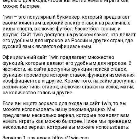
зеркало для входа, чтобы вы могли начать играть как
можно быстрее.
1win – это популярный букмекер, который предлагает
своим клиентам широкий спектр ставок на различные
виды спорта, включая футбол, баскетбол, теннис и
другие. Сайт 1win доступен на русском языке, что делает
его удобным для игроков из России и других стран, где
русский язык является официальным.
Официальный сайт 1win предлагает множество
функций, которые делают его удобным для игроков. В
частности, на сайте доступны функции поиска ставок,
функция просмотра истории ставок, функция изменения
коэффициентов и другие. Кроме того, на сайте доступны
различные типы ставок, включая ставки на исход матча,
на количество голов и другие.
Если вы ищете зеркало для входа на сайт 1win, то вы
можете использовать нашу рекомендацию. Мы
предлагаем несколько зеркал, которые позволят вам
начать играть как можно быстрее. Ниже мы приведем
несколько зеркал, которые вы можете использовать:
Зеркало 1 для входа: https://1win.com