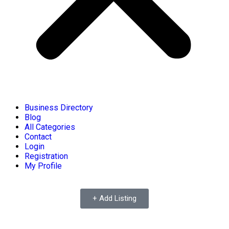
Business Directory
Blog
All Categories
Contact
Login
Registration
My Profile
+ Add Listing