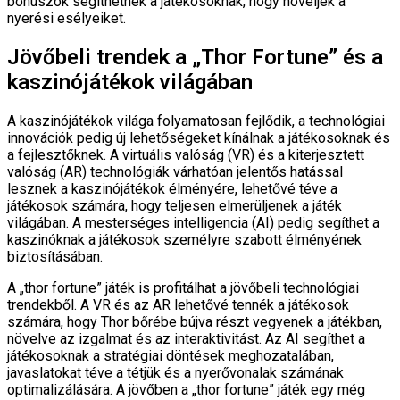
bónuszok segíthetnek a játékosoknak, hogy növeljék a
nyerési esélyeiket.
Jövőbeli trendek a „Thor Fortune” és a
kaszinójátékok világában
A kaszinójátékok világa folyamatosan fejlődik, a technológiai
innovációk pedig új lehetőségeket kínálnak a játékosoknak és
a fejlesztőknek. A virtuális valóság (VR) és a kiterjesztett
valóság (AR) technológiák várhatóan jelentős hatással
lesznek a kaszinójátékok élményére, lehetővé téve a
játékosok számára, hogy teljesen elmerüljenek a játék
világában. A mesterséges intelligencia (AI) pedig segíthet a
kaszinóknak a játékosok személyre szabott élményének
biztosításában.
A „thor fortune” játék is profitálhat a jövőbeli technológiai
trendekből. A VR és az AR lehetővé tennék a játékosok
számára, hogy Thor bőrébe bújva részt vegyenek a játékban,
növelve az izgalmat és az interaktivitást. Az AI segíthet a
játékosoknak a stratégiai döntések meghozatalában,
javaslatokat téve a tétjük és a nyerővonalak számának
optimalizálására. A jövőben a „thor fortune” játék egy még