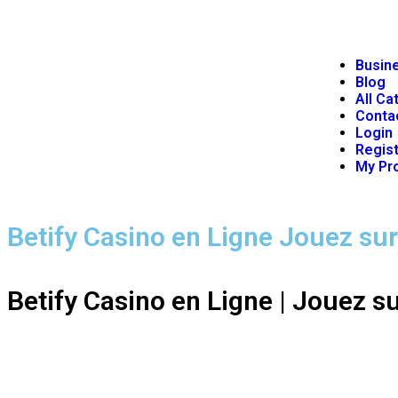
Busine
Blog
All Ca
Conta
Login
Regist
My Pro
Betify Casino en Ligne Jouez sur
Betify Casino en Ligne | Jouez s