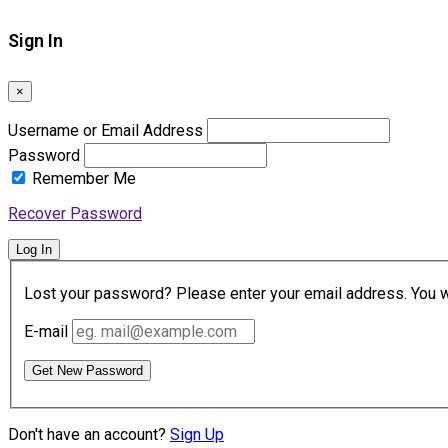
Sign In
×
Username or Email Address
Password
Remember Me
Recover Password
Log In
Lost your password? Please enter your email address. You wil
E-mail
Get New Password
Don't have an account?
Sign Up