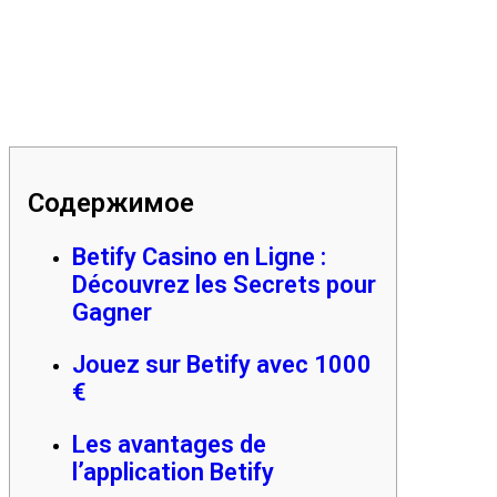
Содержимое
Betify Casino en Ligne :
Découvrez les Secrets pour
Gagner
Jouez sur Betify avec 1000
€
Les avantages de
l’application Betify