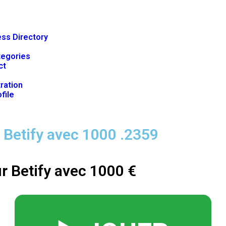
ss Directory
tegories
ct
ration
file
 Betify avec 1000 .2359
ur Betify avec 1000 €