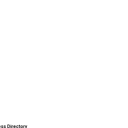
ss Directory