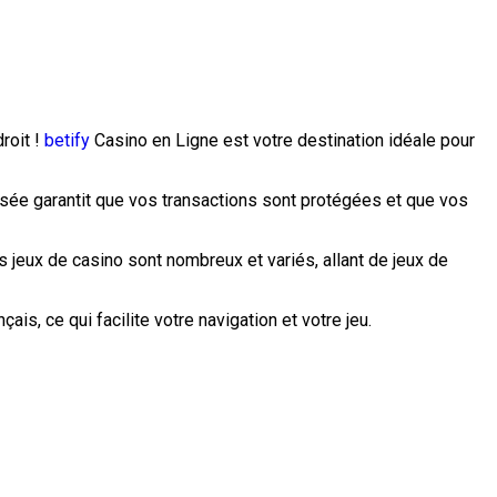
roit !
betify
Casino en Ligne est votre destination idéale pour
isée garantit que vos transactions sont protégées et que vos
jeux de casino sont nombreux et variés, allant de jeux de
s, ce qui facilite votre navigation et votre jeu.