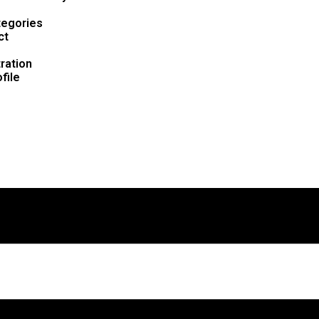
tegories
ct
ration
file