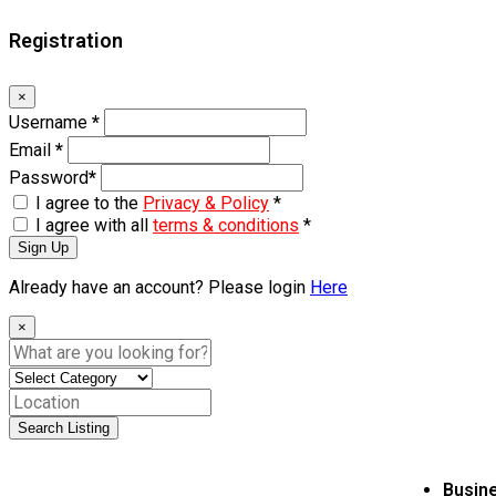
Registration
×
Username
*
Email
*
Password
*
I agree to the
Privacy & Policy
*
I agree with all
terms & conditions
*
Sign Up
Already have an account? Please login
Here
×
Search Listing
Busine