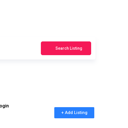
Search Listing
ogin
+ Add Listing