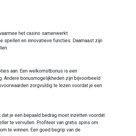
 waarmee het casino samenwerkt.
spellen en innovatieve functies. Daarnaast zijn
len.
oties aan. Een welkomstbonus is een
g. Andere bonusmogelijkheden zijn bijvoorbeeld
svoorwaarden zorgvuldig te lezen voordat je een
t dat je een bepaald bedrag moet inzetten voordat
er te vervullen. Profiteer van gratis spins om
 om te winnen. Een goed begrip van de