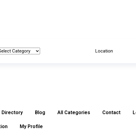
 Directory
Blog
All Categories
Contact
L
tion
My Profile