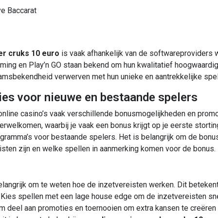
ve Baccarat
er cruks 10 euro
is vaak afhankelijk van de softwareproviders
ng en Play’n GO staan bekend om hun kwalitatief hoogwaardige 
msbekendheid verwerven met hun unieke en aantrekkelijke spel
es voor nieuwe en bestaande spelers
 online casino’s vaak verschillende bonusmogelijkheden en prom
welkomen, waarbij je vaak een bonus krijgt op je eerste stortin
ogramma’s voor bestaande spelers. Het is belangrijk om de bonu
isten zijn en welke spellen in aanmerking komen voor de bonus.
belangrijk om te weten hoe de inzetvereisten werken. Dit beteken
 Kies spellen met een lage house edge om de inzetvereisten snell
em deel aan promoties en toernooien om extra kansen te creëren