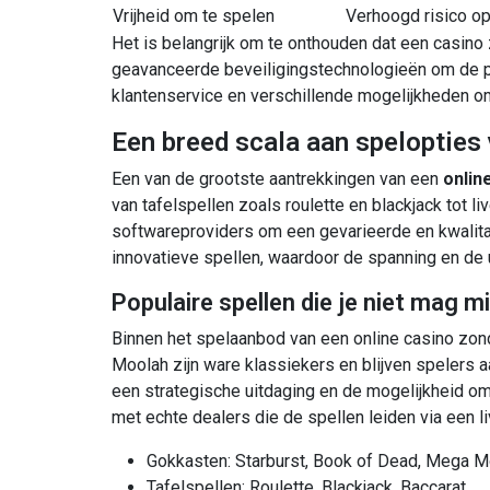
Vrijheid om te spelen
Verhoogd risico op
Het is belangrijk om te onthouden dat een casino
geavanceerde beveiligingstechnologieën om de pe
klantenservice en verschillende mogelijkheden o
Een breed scala aan spelopties
Een van de grootste aantrekkingen van een
onlin
van tafelspellen zoals roulette en blackjack tot
softwareproviders om een gevarieerde en kwalitat
innovatieve spellen, waardoor de spanning en de u
Populaire spellen die je niet mag m
Binnen het spelaanbod van een online casino zond
Moolah zijn ware klassiekers en blijven spelers 
een strategische uitdaging en de mogelijkheid om
met echte dealers die de spellen leiden via een l
Gokkasten: Starburst, Book of Dead, Mega M
Tafelspellen: Roulette, Blackjack, Baccarat