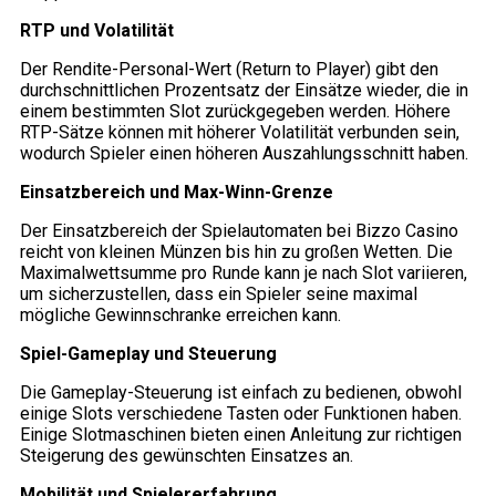
RTP und Volatilität
Der Rendite-Personal-Wert (Return to Player) gibt den
durchschnittlichen Prozentsatz der Einsätze wieder, die in
einem bestimmten Slot zurückgegeben werden. Höhere
RTP-Sätze können mit höherer Volatilität verbunden sein,
wodurch Spieler einen höheren Auszahlungsschnitt haben.
Einsatzbereich und Max-Winn-Grenze
Der Einsatzbereich der Spielautomaten bei Bizzo Casino
reicht von kleinen Münzen bis hin zu großen Wetten. Die
Maximalwettsumme pro Runde kann je nach Slot variieren,
um sicherzustellen, dass ein Spieler seine maximal
mögliche Gewinnschranke erreichen kann.
Spiel-Gameplay und Steuerung
Die Gameplay-Steuerung ist einfach zu bedienen, obwohl
einige Slots verschiedene Tasten oder Funktionen haben.
Einige Slotmaschinen bieten einen Anleitung zur richtigen
Steigerung des gewünschten Einsatzes an.
Mobilität und Spielererfahrung