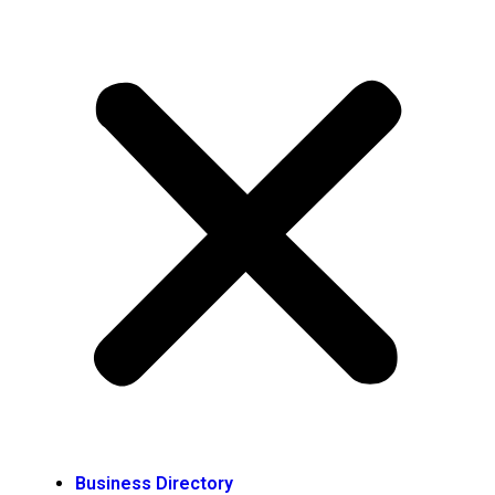
Business Directory