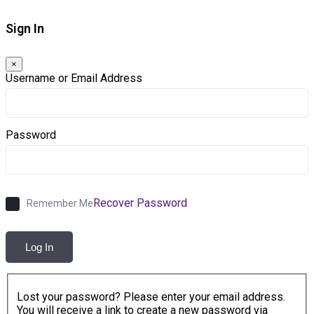
Sign In
×
Username or Email Address
Password
Recover Password
Remember Me
Log In
Lost your password? Please enter your email address.
You will receive a link to create a new password via