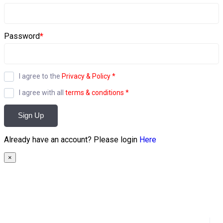
Password
*
I agree to the
Privacy & Policy
*
I agree with all
terms & conditions
*
Sign Up
Already have an account? Please login
Here
×