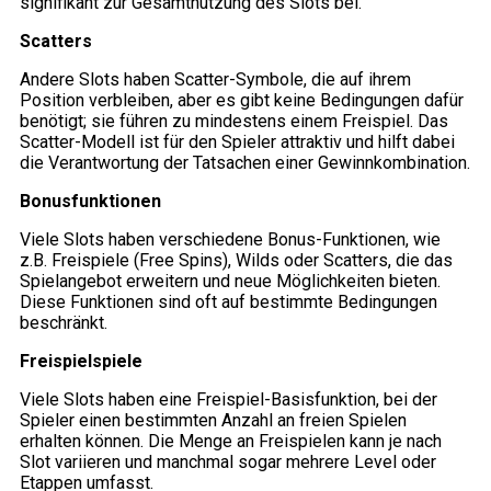
signifikant zur Gesamtnutzung des Slots bei.
Scatters
Andere Slots haben Scatter-Symbole, die auf ihrem
Position verbleiben, aber es gibt keine Bedingungen dafür
benötigt; sie führen zu mindestens einem Freispiel. Das
Scatter-Modell ist für den Spieler attraktiv und hilft dabei
die Verantwortung der Tatsachen einer Gewinnkombination.
Bonusfunktionen
Viele Slots haben verschiedene Bonus-Funktionen, wie
z.B. Freispiele (Free Spins), Wilds oder Scatters, die das
Spielangebot erweitern und neue Möglichkeiten bieten.
Diese Funktionen sind oft auf bestimmte Bedingungen
beschränkt.
Freispielspiele
Viele Slots haben eine Freispiel-Basisfunktion, bei der
Spieler einen bestimmten Anzahl an freien Spielen
erhalten können. Die Menge an Freispielen kann je nach
Slot variieren und manchmal sogar mehrere Level oder
Etappen umfasst.