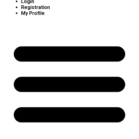
Login
Registration
My Profile