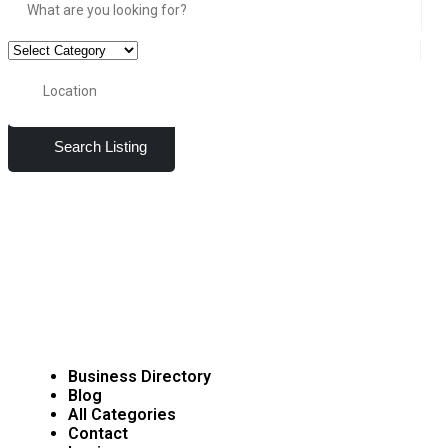
Search Listing
Business Directory
Blog
All Categories
Contact