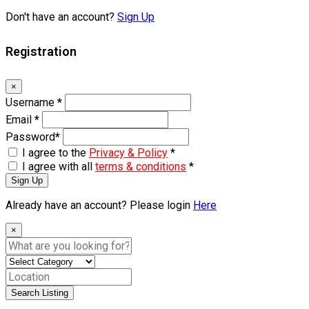
Don't have an account?
Sign Up
Registration
×
Username
*
Email
*
Password
*
I agree to the
Privacy & Policy
*
I agree with all
terms & conditions
*
Sign Up
Already have an account? Please login
Here
×
Search Listing