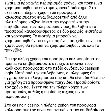
είναι μια προφανής περιορισμός χρόνου και πρέπει να
χρησιμοποιηθεί σε σύντομο χρονικό διάστημα. Στο
casinoin, η πλήρης χρήση του προσφορά
καλωσορίσματος είναι διαφορετική από άλλα
πλατφόρμας καζίνο. Μετά την εγγραφή και την
επιβεβαίωση των πληροφοριών σας, θα λάβετε το
προσφορά καλωσορίσματος σε δύο μορφές: εισιτήρια
και χαρτοφυές. Τα εισιτήρια μπορούν να
χρησιμοποιηθούν σε συγκεκριμένες παιχνίδια, ενώ τα
χαρτοφυές θα πρέπει να χρησιμοποιηθούν σε όλα τα
παιχνίδια.
Για την πλήρη χρήση του προσφορά καλωσορίσματος,
πρέπει να επιβεβαιώσετε ότι έχετε εισάγει τους
κωδικούς προσφοράς στο πεδίο συνδεσμού casinoin
login. Μετά από την επιβεβαίωση, οι πληρωμές θα
εγγραφούν στο λογαριασμό σας και θα είναι διαθέσιμες
για χρήση στα προορισμένα παιχνίδια. Προσδιορίστε
τον χρόνο που έχετε για την πλήρη χρήση των
προσφορών, καθώς η περίοδος ισχύος είναι
περιορισμένη.
Στο casinoin casino, η πλήρης χρήση του προσφορά
καλωσορίσματος είναι σημαντική για την επιβεβαίωση