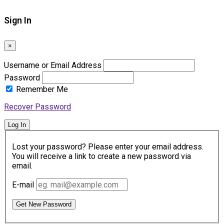
Sign In
×
Username or Email Address
Password
Remember Me
Recover Password
Log In
Lost your password? Please enter your email address.
You will receive a link to create a new password via
email.
E-mail
Get New Password