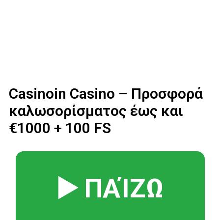
Casinoin Casino – 1000
100 FS.2695 (2)
Casinoin Casino – Προσφορά
καλωσορίσματος έως και
€1000 + 100 FS
▶️ ΠΑΊΖΩ