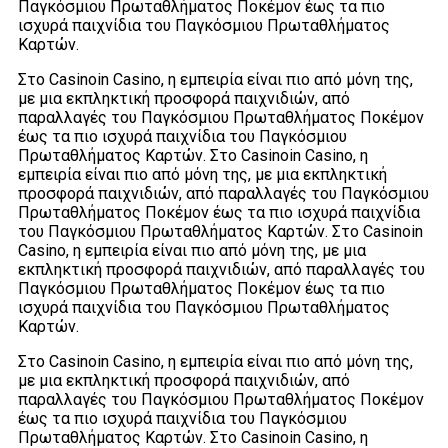
Παγκόσμιου Πρωταθλήματος Ποκέμον έως τα πιο
ισχυρά παιχνίδια του Παγκόσμιου Πρωταθλήματος
Καρτών.
Στο Casinoin Casino, η εμπειρία είναι πιο από μόνη της,
με μια εκπληκτική προσφορά παιχνιδιών, από
παραλλαγές του Παγκόσμιου Πρωταθλήματος Ποκέμον
έως τα πιο ισχυρά παιχνίδια του Παγκόσμιου
Πρωταθλήματος Καρτών. Στο Casinoin Casino, η
εμπειρία είναι πιο από μόνη της, με μια εκπληκτική
προσφορά παιχνιδιών, από παραλλαγές του Παγκόσμιου
Πρωταθλήματος Ποκέμον έως τα πιο ισχυρά παιχνίδια
του Παγκόσμιου Πρωταθλήματος Καρτών. Στο Casinoin
Casino, η εμπειρία είναι πιο από μόνη της, με μια
εκπληκτική προσφορά παιχνιδιών, από παραλλαγές του
Παγκόσμιου Πρωταθλήματος Ποκέμον έως τα πιο
ισχυρά παιχνίδια του Παγκόσμιου Πρωταθλήματος
Καρτών.
Στο Casinoin Casino, η εμπειρία είναι πιο από μόνη της,
με μια εκπληκτική προσφορά παιχνιδιών, από
παραλλαγές του Παγκόσμιου Πρωταθλήματος Ποκέμον
έως τα πιο ισχυρά παιχνίδια του Παγκόσμιου
Πρωταθλήματος Καρτών. Στο Casinoin Casino, η