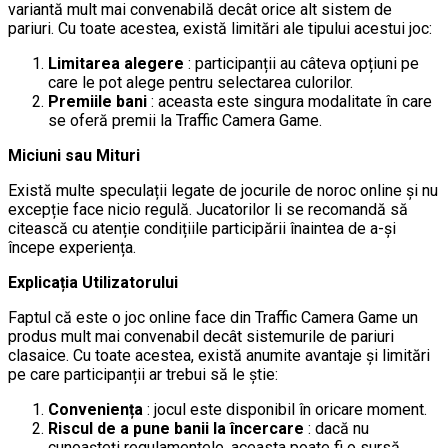
variantă mult mai convenabilă decât orice alt sistem de
pariuri. Cu toate acestea, există limitări ale tipului acestui joc:
Limitarea alegere
: participanții au câteva opțiuni pe
care le pot alege pentru selectarea culorilor.
Premiile bani
: aceasta este singura modalitate în care
se oferă premii la Traffic Camera Game.
Miciuni sau Mituri
Există multe speculații legate de jocurile de noroc online și nu
excepție face nicio regulă. Jucatorilor li se recomandă să
citească cu atenție condițiile participării înaintea de a-și
începe experiența.
Explicația Utilizatorului
Faptul că este o joc online face din Traffic Camera Game un
produs mult mai convenabil decât sistemurile de pariuri
clasaice. Cu toate acestea, există anumite avantaje și limitări
pe care participanții ar trebui să le știe:
Conveniența
: jocul este disponibil în oricare moment.
Riscul de a pune banii la încercare
: dacă nu
cunoașteți regulamentele, aceasta poate fi o sursă