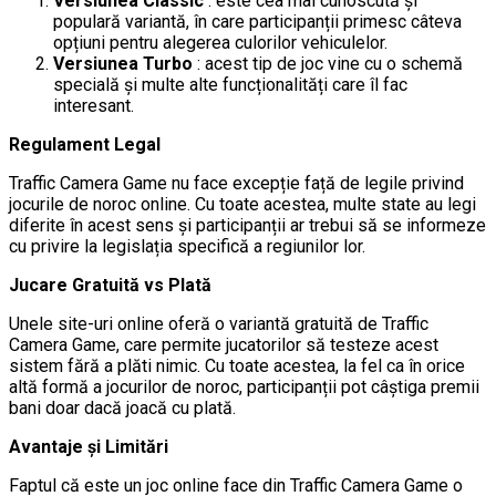
Versiunea Classic
: este cea mai cunoscută și
populară variantă, în care participanții primesc câteva
opțiuni pentru alegerea culorilor vehiculelor.
Versiunea Turbo
: acest tip de joc vine cu o schemă
specială și multe alte funcționalități care îl fac
interesant.
Regulament Legal
Traffic Camera Game nu face excepție față de legile privind
jocurile de noroc online. Cu toate acestea, multe state au legi
diferite în acest sens și participanții ar trebui să se informeze
cu privire la legislația specifică a regiunilor lor.
Jucare Gratuită vs Plată
Unele site-uri online oferă o variantă gratuită de Traffic
Camera Game, care permite jucatorilor să testeze acest
sistem fără a plăti nimic. Cu toate acestea, la fel ca în orice
altă formă a jocurilor de noroc, participanții pot câștiga premii
bani doar dacă joacă cu plată.
Avantaje și Limitări
Faptul că este un joc online face din Traffic Camera Game o