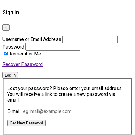
Sign In
×
Username or Email Address
Password
Remember Me
Recover Password
Log In
Lost your password? Please enter your email address.
You will receive a link to create a new password via
email.
E-mail
Get New Password