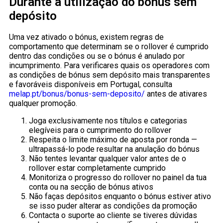
Durante a utilização do bónus sem
depósito
Uma vez ativado o bónus, existem regras de
comportamento que determinam se o rollover é cumprido
dentro das condições ou se o bónus é anulado por
incumprimento. Para verificares quais os operadores com
as condições de bónus sem depósito mais transparentes
e favoráveis disponíveis em Portugal, consulta
melap.pt/bonus/bonus-sem-deposito/
antes de ativares
qualquer promoção.
Joga exclusivamente nos títulos e categorias
elegíveis para o cumprimento do rollover
Respeita o limite máximo de aposta por ronda —
ultrapassá-lo pode resultar na anulação do bónus
Não tentes levantar qualquer valor antes de o
rollover estar completamente cumprido
Monitoriza o progresso do rollover no painel da tua
conta ou na secção de bónus ativos
Não faças depósitos enquanto o bónus estiver ativo
se isso puder alterar as condições da promoção
Contacta o suporte ao cliente se tiveres dúvidas