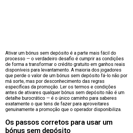
Corretamente:
Condições, Erros e Boas
Práticas
Ativar um bónus sem depósito é a parte mais fácil do
processo — o verdadeiro desafio é cumprir as condições
de forma a transformar o crédito gratuito em ganhos reais
disponíveis para levantamento. A maioria dos jogadores
que perde o valor de um bónus sem depósito fá-lo não por
má sorte, mas por desconhecimento das regras
específicas da promoção. Ler os termos e condições
antes de ativares qualquer bónus sem depósito não é um
detalhe burocrático — é o único caminho para saberes
exatamente o que tens de fazer para aproveitares
genuinamente a promoção que o operador disponibiliza.
Os passos corretos para usar um
bónus sem depósito