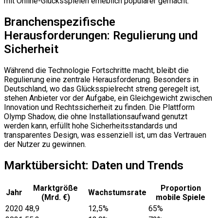
mit Online-Glücksspielen erheblich populärer gemacht.
Branchenspezifische
Herausforderungen: Regulierung und
Sicherheit
Während die Technologie Fortschritte macht, bleibt die
Regulierung eine zentrale Herausforderung. Besonders in
Deutschland, wo das Glücksspielrecht streng geregelt ist,
stehen Anbieter vor der Aufgabe, ein Gleichgewicht zwischen
Innovation und Rechtssicherheit zu finden. Die Plattform
Olymp Shadow, die ohne Installationsaufwand genutzt
werden kann, erfüllt hohe Sicherheitsstandards und
transparentes Design, was essenziell ist, um das Vertrauen
der Nutzer zu gewinnen.
Marktübersicht: Daten und Trends
Marktgröße
Proportion
Jahr
Wachstumsrate
(Mrd. €)
mobile Spiele
2020
48,9
12,5%
65%