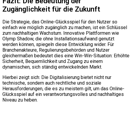
Fazit: Die Bedeutung der
Zugänglichkeit für die Zukunft
Die Strategie, das Online-Glücksspiel für den Nutzer so
einfach wie möglich zugänglich zu machen, ist ein Schlüssel
zum nachhaltigen Wachstum. Innovative Plattformen wie
Olymp Shadow, die ohne Installationsaufwand genutzt
werden können, spiegeln diese Entwicklung wider. Für
Branchenakteure, Regulierungsbehörden und Nutzer
gleichermaßen bedeutet dies eine Win-Win-Situation: Erhöhte
Sicherheit, Bequemlichkeit und Zugang zu einem
dynamischen, sich ständig entwickelnden Markt.
Hierbei zeigt sich: Die Digitalisierung bietet nicht nur
technische, sondern auch rechtliche und soziale
Herausforderungen, die es zu meistern gilt, um das Online-
Glücksspiel auf ein verantwortungsvolles und nachhaltiges
Niveau zu heben.