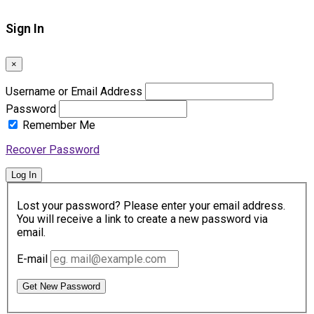
Sign In
×
Username or Email Address
Password
Remember Me
Recover Password
Log In
Lost your password? Please enter your email address.
You will receive a link to create a new password via
email.
E-mail
Get New Password