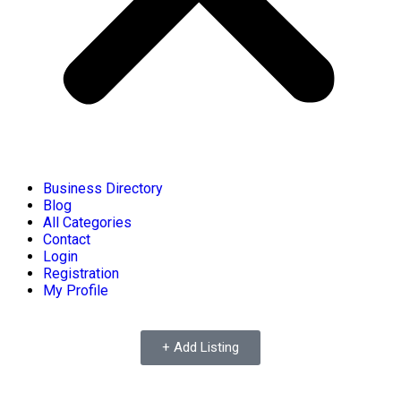
Business Directory
Blog
All Categories
Contact
Login
Registration
My Profile
+ Add Listing