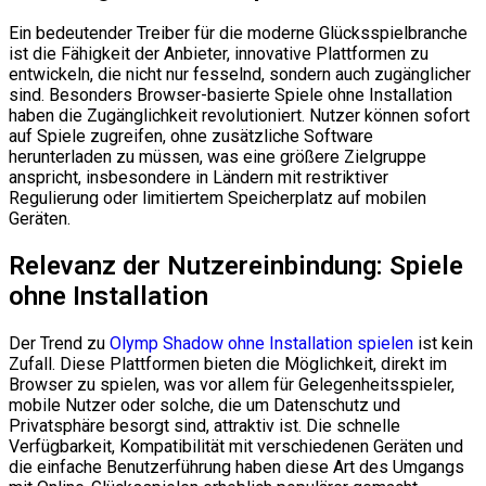
Ein bedeutender Treiber für die moderne Glücksspielbranche
ist die Fähigkeit der Anbieter, innovative Plattformen zu
entwickeln, die nicht nur fesselnd, sondern auch zugänglicher
sind. Besonders
Browser-basierte Spiele
ohne Installation
haben die Zugänglichkeit revolutioniert. Nutzer können sofort
auf Spiele zugreifen, ohne zusätzliche Software
herunterladen zu müssen, was eine größere Zielgruppe
anspricht, insbesondere in Ländern mit restriktiver
Regulierung oder limitiertem Speicherplatz auf mobilen
Geräten.
Relevanz der Nutzereinbindung: Spiele
ohne Installation
Der Trend zu
Olymp Shadow ohne Installation spielen
ist kein
Zufall. Diese Plattformen bieten die Möglichkeit, direkt im
Browser zu spielen, was vor allem für Gelegenheitsspieler,
mobile Nutzer oder solche, die um Datenschutz und
Privatsphäre besorgt sind, attraktiv ist. Die schnelle
Verfügbarkeit, Kompatibilität mit verschiedenen Geräten und
die einfache Benutzerführung haben diese Art des Umgangs