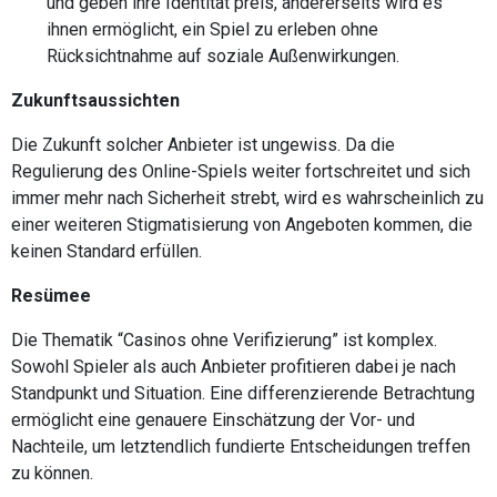
und geben ihre Identität preis, andererseits wird es
ihnen ermöglicht, ein Spiel zu erleben ohne
Rücksichtnahme auf soziale Außenwirkungen.
Zukunftsaussichten
Die Zukunft solcher Anbieter ist ungewiss. Da die
Regulierung des Online-Spiels weiter fortschreitet und sich
immer mehr nach Sicherheit strebt, wird es wahrscheinlich zu
einer weiteren Stigmatisierung von Angeboten kommen, die
keinen Standard erfüllen.
Resümee
Die Thematik “Casinos ohne Verifizierung” ist komplex.
Sowohl Spieler als auch Anbieter profitieren dabei je nach
Standpunkt und Situation. Eine differenzierende Betrachtung
ermöglicht eine genauere Einschätzung der Vor- und
Nachteile, um letztendlich fundierte Entscheidungen treffen
zu können.