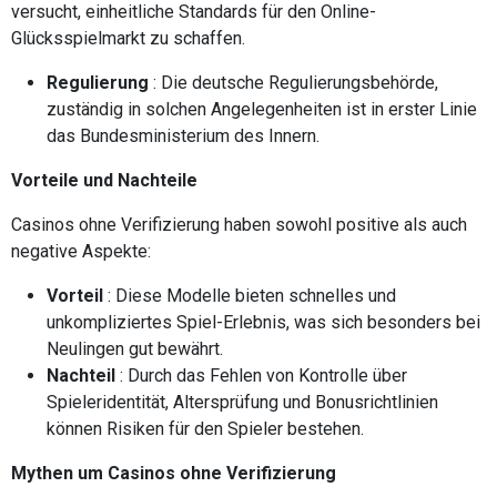
versucht, einheitliche Standards für den Online-
Glücksspielmarkt zu schaffen.
Regulierung
: Die deutsche Regulierungsbehörde,
zuständig in solchen Angelegenheiten ist in erster Linie
das Bundesministerium des Innern.
Vorteile und Nachteile
Casinos ohne Verifizierung haben sowohl positive als auch
negative Aspekte:
Vorteil
: Diese Modelle bieten schnelles und
unkompliziertes Spiel-Erlebnis, was sich besonders bei
Neulingen gut bewährt.
Nachteil
: Durch das Fehlen von Kontrolle über
Spieleridentität, Altersprüfung und Bonusrichtlinien
können Risiken für den Spieler bestehen.
Mythen um Casinos ohne Verifizierung