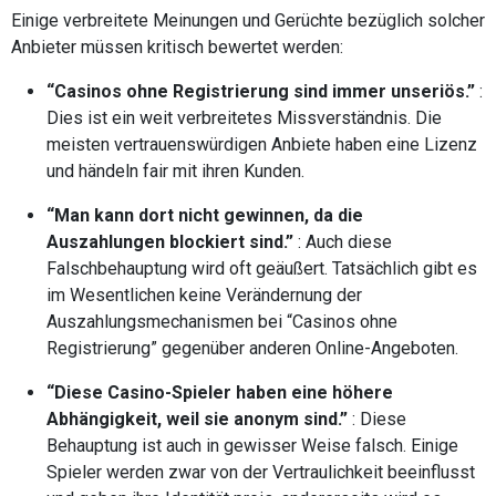
Einige verbreitete Meinungen und Gerüchte bezüglich solcher
Anbieter müssen kritisch bewertet werden:
“Casinos ohne Registrierung sind immer unseriös.”
:
Dies ist ein weit verbreitetes Missverständnis. Die
meisten vertrauenswürdigen Anbiete haben eine Lizenz
und händeln fair mit ihren Kunden.
“Man kann dort nicht gewinnen, da die
Auszahlungen blockiert sind.”
: Auch diese
Falschbehauptung wird oft geäußert. Tatsächlich gibt es
im Wesentlichen keine Verändernung der
Auszahlungsmechanismen bei “Casinos ohne
Registrierung” gegenüber anderen Online-Angeboten.
“Diese Casino-Spieler haben eine höhere
Abhängigkeit, weil sie anonym sind.”
: Diese
Behauptung ist auch in gewisser Weise falsch. Einige
Spieler werden zwar von der Vertraulichkeit beeinflusst