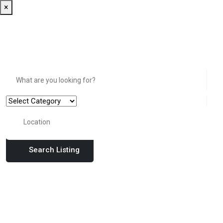
×
Search Listing