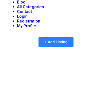
Blog
All Categories
Contact
Login
Registration
My Profile
+ Add Listing
Divine Showdown Online
Gokkast Spelen Gratis En
Met Geld