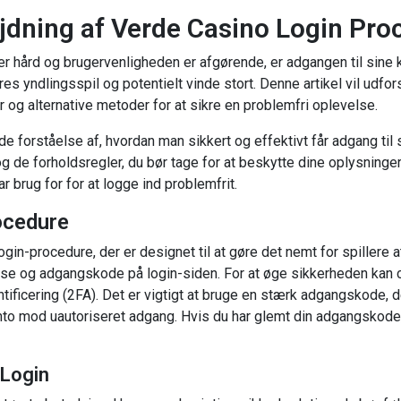
ning af Verde Casino Login Proce
er hård og brugervenligheden er afgørende, er adgangen til sine k
eres yndlingsspil og potentielt vinde stort. Denne artikel vil udf
 og alternative metoder for at sikre en problemfri oplevelse.
 forståelse af, hvordan man sikkert og effektivt får adgang til 
og de forholdsregler, du bør tage for at beskytte dine oplysninge
har brug for for at logge ind problemfrit.
ocedure
ogin-procedure, der er designet til at gøre det nemt for spillere 
esse og adgangskode på login-siden. For at øge sikkerheden kan
tificering (2FA). Det er vigtigt at bruge en stærk adgangskode, 
konto mod uautoriseret adgang. Hvis du har glemt din adgangskod
 Login