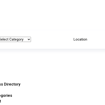
s Directory
egories
t