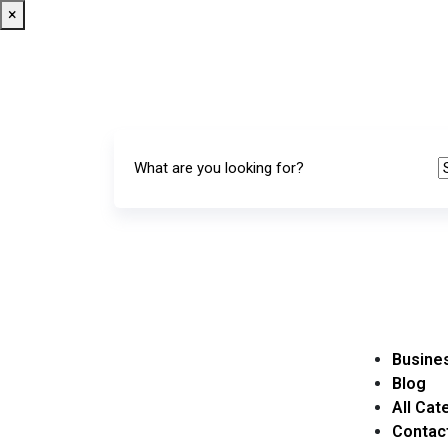
×
Busines
Blog
All Cat
Contac