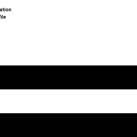
ation
ile