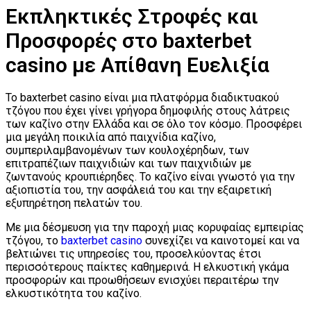
Εκπληκτικές Στροφές και
Προσφορές στο baxterbet
casino με Απίθανη Ευελιξία
Το baxterbet casino είναι μια πλατφόρμα διαδικτυακού
τζόγου που έχει γίνει γρήγορα δημοφιλής στους λάτρεις
των καζίνο στην Ελλάδα και σε όλο τον κόσμο. Προσφέρει
μια μεγάλη ποικιλία από παιχνίδια καζίνο,
συμπεριλαμβανομένων των κουλοχέρηδων, των
επιτραπέζιων παιχνιδιών και των παιχνιδιών με
ζωντανούς κρουπιέρηδες. Το καζίνο είναι γνωστό για την
αξιοπιστία του, την ασφάλειά του και την εξαιρετική
εξυπηρέτηση πελατών του.
Με μια δέσμευση για την παροχή μιας κορυφαίας εμπειρίας
τζόγου, το
baxterbet casino
συνεχίζει να καινοτομεί και να
βελτιώνει τις υπηρεσίες του, προσελκύοντας έτσι
περισσότερους παίκτες καθημερινά. Η ελκυστική γκάμα
προσφορών και προωθήσεων ενισχύει περαιτέρω την
ελκυστικότητα του καζίνο.