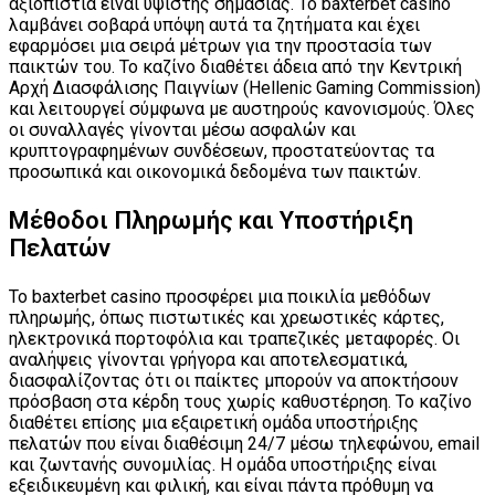
αξιοπιστία είναι υψίστης σημασίας. Το baxterbet casino
λαμβάνει σοβαρά υπόψη αυτά τα ζητήματα και έχει
εφαρμόσει μια σειρά μέτρων για την προστασία των
παικτών του. Το καζίνο διαθέτει άδεια από την Κεντρική
Αρχή Διασφάλισης Παιγνίων (Hellenic Gaming Commission)
και λειτουργεί σύμφωνα με αυστηρούς κανονισμούς. Όλες
οι συναλλαγές γίνονται μέσω ασφαλών και
κρυπτογραφημένων συνδέσεων, προστατεύοντας τα
προσωπικά και οικονομικά δεδομένα των παικτών.
Μέθοδοι Πληρωμής και Υποστήριξη
Πελατών
Το baxterbet casino προσφέρει μια ποικιλία μεθόδων
πληρωμής, όπως πιστωτικές και χρεωστικές κάρτες,
ηλεκτρονικά πορτοφόλια και τραπεζικές μεταφορές. Οι
αναλήψεις γίνονται γρήγορα και αποτελεσματικά,
διασφαλίζοντας ότι οι παίκτες μπορούν να αποκτήσουν
πρόσβαση στα κέρδη τους χωρίς καθυστέρηση. Το καζίνο
διαθέτει επίσης μια εξαιρετική ομάδα υποστήριξης
πελατών που είναι διαθέσιμη 24/7 μέσω τηλεφώνου, email
και ζωντανής συνομιλίας. Η ομάδα υποστήριξης είναι
εξειδικευμένη και φιλική, και είναι πάντα πρόθυμη να