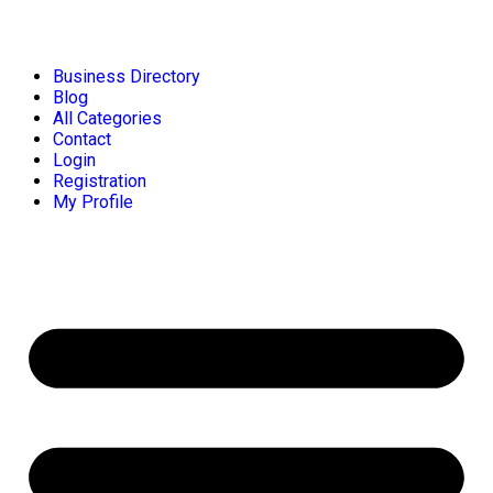
Business Directory
Blog
All Categories
Contact
Login
Registration
My Profile