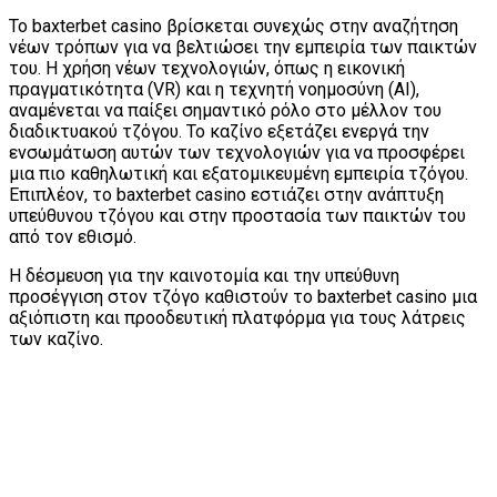
Το baxterbet casino βρίσκεται συνεχώς στην αναζήτηση
νέων τρόπων για να βελτιώσει την εμπειρία των παικτών
του. Η χρήση νέων τεχνολογιών, όπως η εικονική
πραγματικότητα (VR) και η τεχνητή νοημοσύνη (AI),
αναμένεται να παίξει σημαντικό ρόλο στο μέλλον του
διαδικτυακού τζόγου. Το καζίνο εξετάζει ενεργά την
ενσωμάτωση αυτών των τεχνολογιών για να προσφέρει
μια πιο καθηλωτική και εξατομικευμένη εμπειρία τζόγου.
Επιπλέον, το baxterbet casino εστιάζει στην ανάπτυξη
υπεύθυνου τζόγου και στην προστασία των παικτών του
από τον εθισμό.
Η δέσμευση για την καινοτομία και την υπεύθυνη
προσέγγιση στον τζόγο καθιστούν το baxterbet casino μια
αξιόπιστη και προοδευτική πλατφόρμα για τους λάτρεις
των καζίνο.