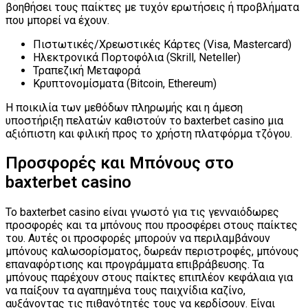
βοηθήσει τους παίκτες με τυχόν ερωτήσεις ή προβλήματα
που μπορεί να έχουν.
Πιστωτικές/Χρεωστικές Κάρτες (Visa, Mastercard)
Ηλεκτρονικά Πορτοφόλια (Skrill, Neteller)
Τραπεζική Μεταφορά
Κρυπτονομίσματα (Bitcoin, Ethereum)
Η ποικιλία των μεθόδων πληρωμής και η άμεση
υποστήριξη πελατών καθιστούν το baxterbet casino μια
αξιόπιστη και φιλική προς το χρήστη πλατφόρμα τζόγου.
Προσφορές και Μπόνους στο
baxterbet casino
Το baxterbet casino είναι γνωστό για τις γενναιόδωρες
προσφορές και τα μπόνους που προσφέρει στους παίκτες
του. Αυτές οι προσφορές μπορούν να περιλαμβάνουν
μπόνους καλωσορίσματος, δωρεάν περιστροφές, μπόνους
επαναφόρτισης και προγράμματα επιβράβευσης. Τα
μπόνους παρέχουν στους παίκτες επιπλέον κεφάλαια για
να παίξουν τα αγαπημένα τους παιχνίδια καζίνο,
αυξάνοντας τις πιθανότητές τους να κερδίσουν. Είναι