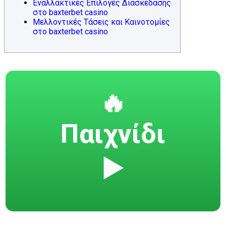
Εναλλακτικές Επιλογές Διασκέδασης
στο baxterbet casino
Μελλοντικές Τάσεις και Καινοτομίες
στο baxterbet casino
🔥
Παιχνίδι
▶️