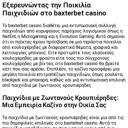
Εξερευνώντας την Ποικιλία
Παιχνιδιών στο baxterbet casino
Το baxterbet casino διαθέτει μια εντυπωσιακή συλλογή
παιχνιδιών από κορυφαίους παρόχους λογισμικού όπως η
NetEnt, η Microgaming και η Evolution Gaming. Αυτό σημαίνει
ότι οι παίκτες έχουν πρόσβαση σε μια τεράστια ποικιλία
από κουλοχέρηδες με διαφορετικά θέματα, γραφικά και
λειτουργίες μπόνους. Είτε προτιμάτε τους κλασικούς
κουλοχέρηδες με φρούτα είτε τους πιο σύγχρονους
κουλοχέρηδες με βίντεο, στο baxterbet casino θα βρείτε
κάτι που σας αρέσει. Επιπλέον, το καζίνο προσφέρει μια
μεγάλη ποικιλία επιτραπέζιων παιχνιδιών, όπως ρουλέτα,
blackjack και μπακαρά, καθώς και μια εντυπωσιακή επιλογή
από παιχνίδια με ζωντανούς κρουπιέρηδες.
Παιχνίδια με Ζωντανούς Κρουπιέρηδες:
Μια Εμπειρία Καζίνο στην Οικία Σας
Τα παιχνίδια με ζωντανούς κρουπιέρηδες είναι μια από τις
πιο δημοφιλείς επιλογές στο baxterbet casino. Αυτά τα