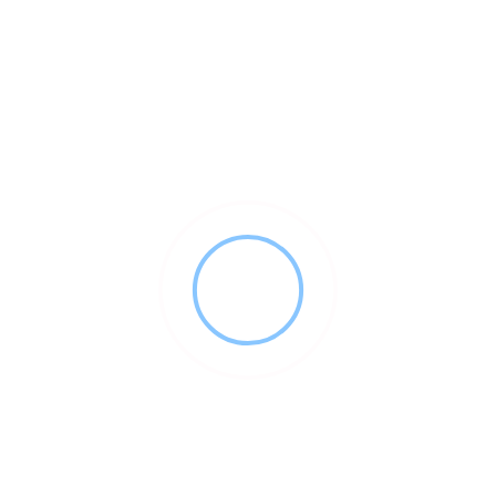
espaces d’interaction authentiques, ces acteurs favorisent
une fidélisation accrue et encouragent des collaborations
créatives.
Sports, médias et nouvelles
plateformes : un terrain
d’expérimentation
Utilisation
Impact sur la
Plateforme
principale
communauté
Création d’une
Partager des
culture du partage
YouTube
tricks, tutoriels,
et de
vlogs
l’apprentissage
Convocation
Renforcement de
d’images
Instagram
l’identité visuelle et
esthétiques et