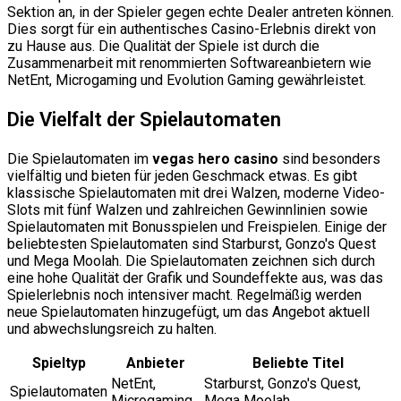
Sektion an, in der Spieler gegen echte Dealer antreten können.
Dies sorgt für ein authentisches Casino-Erlebnis direkt von
zu Hause aus. Die Qualität der Spiele ist durch die
Zusammenarbeit mit renommierten Softwareanbietern wie
NetEnt, Microgaming und Evolution Gaming gewährleistet.
Die Vielfalt der Spielautomaten
Die Spielautomaten im
vegas hero casino
sind besonders
vielfältig und bieten für jeden Geschmack etwas. Es gibt
klassische Spielautomaten mit drei Walzen, moderne Video-
Slots mit fünf Walzen und zahlreichen Gewinnlinien sowie
Spielautomaten mit Bonusspielen und Freispielen. Einige der
beliebtesten Spielautomaten sind Starburst, Gonzo's Quest
und Mega Moolah. Die Spielautomaten zeichnen sich durch
eine hohe Qualität der Grafik und Soundeffekte aus, was das
Spielerlebnis noch intensiver macht. Regelmäßig werden
neue Spielautomaten hinzugefügt, um das Angebot aktuell
und abwechslungsreich zu halten.
Spieltyp
Anbieter
Beliebte Titel
NetEnt,
Starburst, Gonzo's Quest,
Spielautomaten
Microgaming
Mega Moolah