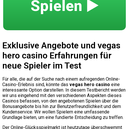
Spielen ▶️
Exklusive Angebote und vegas
hero casino Erfahrungen für
neue Spieler im Test
Für alle, die auf der Suche nach einem aufregenden Online-
Casino-Erlebnis sind, könnte das
vegas hero casino
eine
interessante Option darstellen. In diesem Testbericht werden
wir uns eingehend mit den verschiedenen Aspekten dieses
Casinos befassen, von den angebotenen Spielen über die
Bonusangebote bis hin zur Benutzerfreundlichkeit und dem
Kundenservice. Wir wollen Spielern eine umfassende
Grundlage bieten, um eine fundierte Entscheidung zu treffen.
Der Online-Glücksspielmarkt ist heutzutage überschwemmt