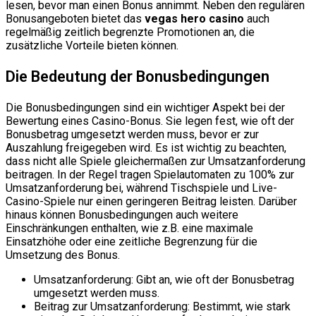
lesen, bevor man einen Bonus annimmt. Neben den regulären
Bonusangeboten bietet das
vegas hero casino
auch
regelmäßig zeitlich begrenzte Promotionen an, die
zusätzliche Vorteile bieten können.
Die Bedeutung der Bonusbedingungen
Die Bonusbedingungen sind ein wichtiger Aspekt bei der
Bewertung eines Casino-Bonus. Sie legen fest, wie oft der
Bonusbetrag umgesetzt werden muss, bevor er zur
Auszahlung freigegeben wird. Es ist wichtig zu beachten,
dass nicht alle Spiele gleichermaßen zur Umsatzanforderung
beitragen. In der Regel tragen Spielautomaten zu 100% zur
Umsatzanforderung bei, während Tischspiele und Live-
Casino-Spiele nur einen geringeren Beitrag leisten. Darüber
hinaus können Bonusbedingungen auch weitere
Einschränkungen enthalten, wie z.B. eine maximale
Einsatzhöhe oder eine zeitliche Begrenzung für die
Umsetzung des Bonus.
Umsatzanforderung: Gibt an, wie oft der Bonusbetrag
umgesetzt werden muss.
Beitrag zur Umsatzanforderung: Bestimmt, wie stark