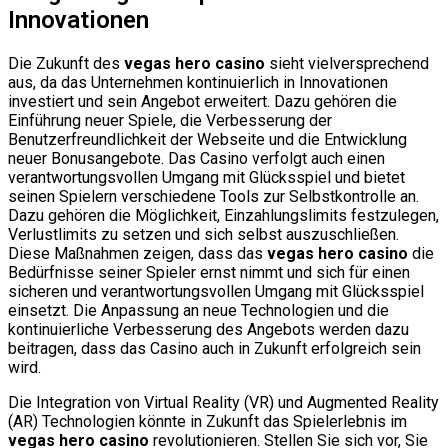
Innovationen
Die Zukunft des
vegas hero casino
sieht vielversprechend
aus, da das Unternehmen kontinuierlich in Innovationen
investiert und sein Angebot erweitert. Dazu gehören die
Einführung neuer Spiele, die Verbesserung der
Benutzerfreundlichkeit der Webseite und die Entwicklung
neuer Bonusangebote. Das Casino verfolgt auch einen
verantwortungsvollen Umgang mit Glücksspiel und bietet
seinen Spielern verschiedene Tools zur Selbstkontrolle an.
Dazu gehören die Möglichkeit, Einzahlungslimits festzulegen,
Verlustlimits zu setzen und sich selbst auszuschließen.
Diese Maßnahmen zeigen, dass das
vegas hero casino
die
Bedürfnisse seiner Spieler ernst nimmt und sich für einen
sicheren und verantwortungsvollen Umgang mit Glücksspiel
einsetzt. Die Anpassung an neue Technologien und die
kontinuierliche Verbesserung des Angebots werden dazu
beitragen, dass das Casino auch in Zukunft erfolgreich sein
wird.
Die Integration von Virtual Reality (VR) und Augmented Reality
(AR) Technologien könnte in Zukunft das Spielerlebnis im
vegas hero casino
revolutionieren. Stellen Sie sich vor, Sie