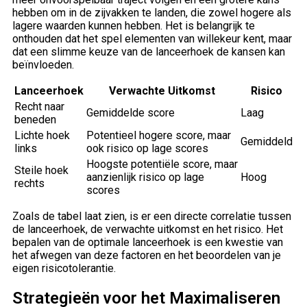
hebben om in de zijvakken te landen, die zowel hogere als
lagere waarden kunnen hebben. Het is belangrijk te
onthouden dat het spel elementen van willekeur kent, maar
dat een slimme keuze van de lanceerhoek de kansen kan
beïnvloeden.
Lanceerhoek
Verwachte Uitkomst
Risico
Recht naar
Gemiddelde score
Laag
beneden
Lichte hoek
Potentieel hogere score, maar
Gemiddeld
links
ook risico op lage scores
Hoogste potentiële score, maar
Steile hoek
aanzienlijk risico op lage
Hoog
rechts
scores
Zoals de tabel laat zien, is er een directe correlatie tussen
de lanceerhoek, de verwachte uitkomst en het risico. Het
bepalen van de optimale lanceerhoek is een kwestie van
het afwegen van deze factoren en het beoordelen van je
eigen risicotolerantie.
Strategieën voor het Maximaliseren