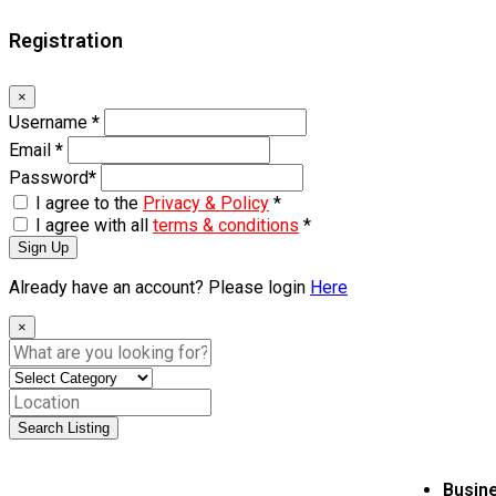
Registration
×
Username
*
Email
*
Password
*
I agree to the
Privacy & Policy
*
I agree with all
terms & conditions
*
Sign Up
Already have an account? Please login
Here
×
Search Listing
Busine