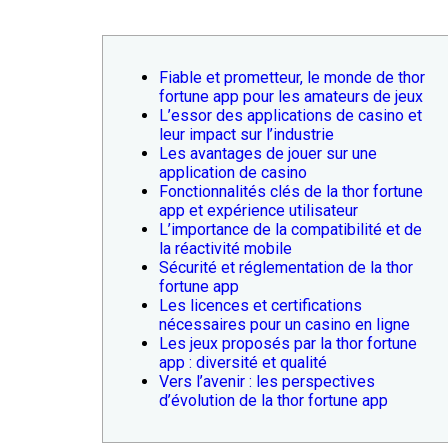
Fiable et prometteur, le monde de thor
fortune app pour les amateurs de jeux
L’essor des applications de casino et
leur impact sur l’industrie
Les avantages de jouer sur une
application de casino
Fonctionnalités clés de la thor fortune
app et expérience utilisateur
L’importance de la compatibilité et de
la réactivité mobile
Sécurité et réglementation de la thor
fortune app
Les licences et certifications
nécessaires pour un casino en ligne
Les jeux proposés par la thor fortune
app : diversité et qualité
Vers l’avenir : les perspectives
d’évolution de la thor fortune app