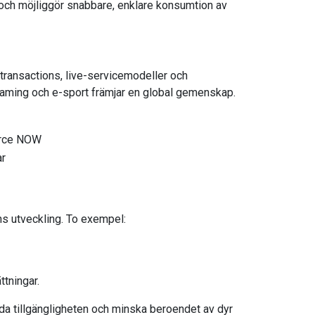
 och möjliggör snabbare, enklare konsumtion av
transactions, live-servicemodeller och
eaming och e-sport främjar en global gemenskap.
orce NOW
ar
ins utveckling. To exempel:
tningar.
edda tillgängligheten och minska beroendet av dyr