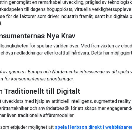
rin genomgått en remarkabel utveckling, präglad av teknologiska
adspelen till dagens högupplösta, virtuella verklighetsupplevels
se för de faktorer som driver industrin framåt, samt hur digitala 
.
Konsumenternas Nya Krav
llgängligheten för spelare världen över. Med framväxten av clo
höva nedladdningar eller kraftfull hårdvara. Detta har möjliggjort
 av gamers i Europa och Nordamerika intresserade av att spela v
um för konsumenternas prioriteringar.
Traditionellt till Digitalt
utvecklats med hjälp av artificiell intelligens, augmented reality 
ttartekniker och användarbesök för att skapa mer engagerande o
nar även traditionella affärsmodeller.
som erbjuder möjlighet att
spela Herbson direkt i webbläsare