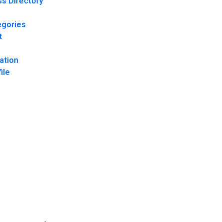
s Directory
egories
t
ation
ile
 Spelupplevelser: Innovation
Konsumentmakt