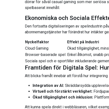
dörrar för såväl casual gaming som mer seriösa s
spelbaserat innehåll.
Ekonomiska och Sociala Effekte
Den fortsatta digitaliseringen av spelindustrin p
abonnemangstjänster har förändrat hur intäkter g
Nyckelfaktor
Effekt på Industri
Cloud Gaming
Ökad tillgänglighet, min
Browser-baserade spel
Enkel åtkomst, snabb pr
Sociala spel och e-sport
Mer inkluderande gemen
Framtiden för Digitala Spel: H
Att blicka framåt innebär att förstå hur integreri
Integration av AI:
Skräddarsydda upplevelse
Virtuell och förstärkt verklighet:
Fördjupad
Ökad tillgänglighet och inklusion:
Plattform
Att kunna spela direkt i webbläsaren, vilket exemp