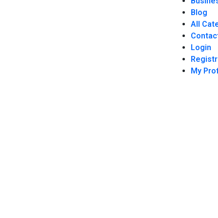
Busines
Blog
All Cat
Contac
Login
Registr
My Prof
Framtidens Digitala