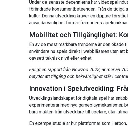
Under de senaste decennierna har videospelindust
förändrade konsumentbeteenden. Från de tidiga ark
kultur. Denna utveckling kräver en djupare förståel
användarvänlighet formar framtidens spelmarknad
Mobilitet och Tillgänglighet: 
En av de mest märkbara trenderna är den ökade ti
användare nu spela direkt i webbläsaren utan att be
oavsett teknisk nivå eller enhet.
Enligt en rapport från Newzoo 2023, är mer än 70%
betyder att tillgång och bekvämlighet står i centr
Innovation i Spelutveckling: Från 
Utvecklingslandskapet för digitala spel har snabbt 
experimenterar med nya gameplaymekanismer, berä
bara makten från utvecklare till spelare, utan utma
En exempelstudie är hur plattformar som Herbon, 