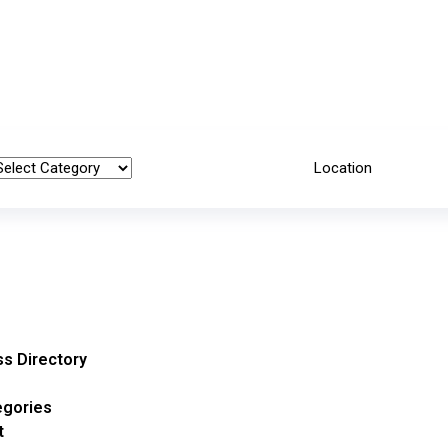
s Directory
egories
t