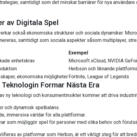
trategier, samtidigt som det minskar barriärer för nya användare
r av Digitala Spel
åverkar också ekonomiska strukturer och sociala dynamiker. Micro
enereras, samtidigt som sociala aspekter såsom multiplayer, str
Exempel
skade enhetskrav
Microsoft xCloud, NVIDIA GeF
oduktion
Herbson och liknande plattform
skaper, ekonomiska möjligheter
Fortnite, League of Legends
ur Teknologin Formar Nästa Era
ng av ny teknologi och konsumentinsikter kommer att driva industr
r och dynamisk spelbalans.
e, immersiva världar för alla plattformar.
ar som möjliggör spel för personer med olika behov och förutsät
lifieras av platformar som Herbon, är ett viktigt steg för att br