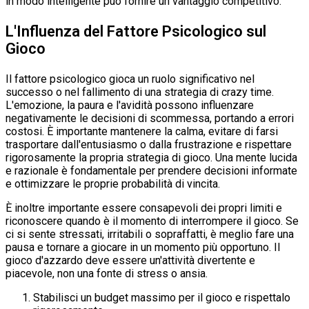
in modo intelligente può fornire un vantaggio competitivo.
L'Influenza del Fattore Psicologico sul
Gioco
Il fattore psicologico gioca un ruolo significativo nel
successo o nel fallimento di una strategia di crazy time.
L'emozione, la paura e l'avidità possono influenzare
negativamente le decisioni di scommessa, portando a errori
costosi. È importante mantenere la calma, evitare di farsi
trasportare dall'entusiasmo o dalla frustrazione e rispettare
rigorosamente la propria strategia di gioco. Una mente lucida
e razionale è fondamentale per prendere decisioni informate
e ottimizzare le proprie probabilità di vincita.
È inoltre importante essere consapevoli dei propri limiti e
riconoscere quando è il momento di interrompere il gioco. Se
ci si sente stressati, irritabili o sopraffatti, è meglio fare una
pausa e tornare a giocare in un momento più opportuno. Il
gioco d'azzardo deve essere un'attività divertente e
piacevole, non una fonte di stress o ansia.
Stabilisci un budget massimo per il gioco e rispettalo