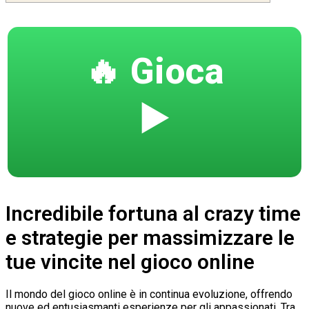
🔥 Gioca
▶️
Incredibile fortuna al crazy time
e strategie per massimizzare le
tue vincite nel gioco online
Il mondo del gioco online è in continua evoluzione, offrendo
nuove ed entusiasmanti esperienze per gli appassionati. Tra