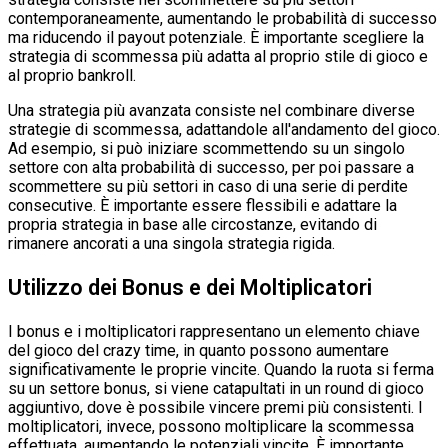
contemporaneamente, aumentando le probabilità di successo
ma riducendo il payout potenziale. È importante scegliere la
strategia di scommessa più adatta al proprio stile di gioco e
al proprio bankroll.
Una strategia più avanzata consiste nel combinare diverse
strategie di scommessa, adattandole all'andamento del gioco.
Ad esempio, si può iniziare scommettendo su un singolo
settore con alta probabilità di successo, per poi passare a
scommettere su più settori in caso di una serie di perdite
consecutive. È importante essere flessibili e adattare la
propria strategia in base alle circostanze, evitando di
rimanere ancorati a una singola strategia rigida.
Utilizzo dei Bonus e dei Moltiplicatori
I bonus e i moltiplicatori rappresentano un elemento chiave
del gioco del crazy time, in quanto possono aumentare
significativamente le proprie vincite. Quando la ruota si ferma
su un settore bonus, si viene catapultati in un round di gioco
aggiuntivo, dove è possibile vincere premi più consistenti. I
moltiplicatori, invece, possono moltiplicare la scommessa
effettuata, aumentando le potenziali vincite. È importante