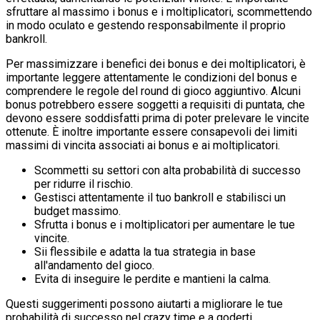
sfruttare al massimo i bonus e i moltiplicatori, scommettendo
in modo oculato e gestendo responsabilmente il proprio
bankroll.
Per massimizzare i benefici dei bonus e dei moltiplicatori, è
importante leggere attentamente le condizioni del bonus e
comprendere le regole del round di gioco aggiuntivo. Alcuni
bonus potrebbero essere soggetti a requisiti di puntata, che
devono essere soddisfatti prima di poter prelevare le vincite
ottenute. È inoltre importante essere consapevoli dei limiti
massimi di vincita associati ai bonus e ai moltiplicatori.
Scommetti su settori con alta probabilità di successo
per ridurre il rischio.
Gestisci attentamente il tuo bankroll e stabilisci un
budget massimo.
Sfrutta i bonus e i moltiplicatori per aumentare le tue
vincite.
Sii flessibile e adatta la tua strategia in base
all'andamento del gioco.
Evita di inseguire le perdite e mantieni la calma.
Questi suggerimenti possono aiutarti a migliorare le tue
probabilità di successo nel crazy time e a goderti