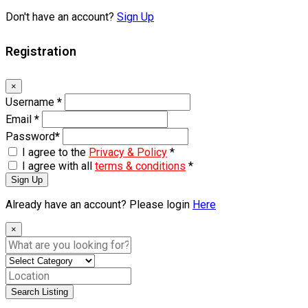
Don't have an account?
Sign Up
Registration
×
Username
*
Email
*
Password
*
I agree to the
Privacy & Policy
*
I agree with all
terms & conditions
*
Sign Up
Already have an account? Please login
Here
×
Search Listing