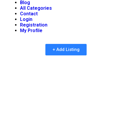
Blog
All Categories
Contact
Login
Registration
My Profile
+ Add Listing
Innovative Ansätze im
Mobile Gaming: Die
Bedeutung Schneller
Loading-Zeiten und
Crowdsourcing