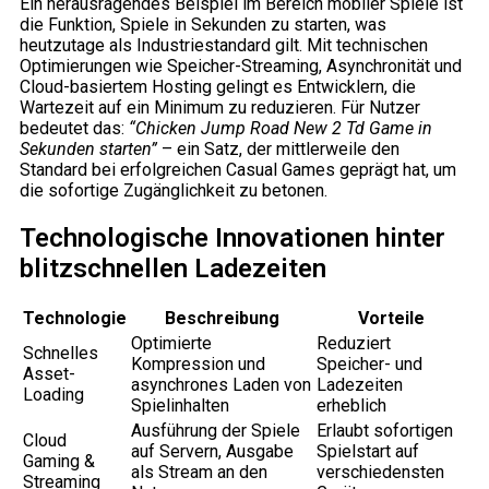
Ein herausragendes Beispiel im Bereich mobiler Spiele ist
die Funktion, Spiele in Sekunden zu starten, was
heutzutage als Industriestandard gilt. Mit technischen
Optimierungen wie Speicher-Streaming, Asynchronität und
Cloud-basiertem Hosting gelingt es Entwicklern, die
Wartezeit auf ein Minimum zu reduzieren. Für Nutzer
bedeutet das:
“Chicken Jump Road New 2 Td Game in
Sekunden starten”
– ein Satz, der mittlerweile den
Standard bei erfolgreichen Casual Games geprägt hat, um
die sofortige Zugänglichkeit zu betonen.
Technologische Innovationen hinter
blitzschnellen Ladezeiten
Technologie
Beschreibung
Vorteile
Optimierte
Reduziert
Schnelles
Kompression und
Speicher- und
Asset-
asynchrones Laden von
Ladezeiten
Loading
Spielinhalten
erheblich
Ausführung der Spiele
Erlaubt sofortigen
Cloud
auf Servern, Ausgabe
Spielstart auf
Gaming &
als Stream an den
verschiedensten
Streaming