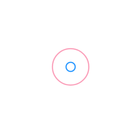
Nachhaltigkeit und Schutz der
Wasserökosysteme
Maßnahme
Beispiel
Vorteil
Beobachtungen
bei
ICEFISHING
Slot
zeigen, wie
Schonung der
catch & release
u.a.
Forellen
Bestände
vorsichtig
zurückgesetzt
werden
Strenge Quoten
Verzicht auf
Erhaltung der
und saisonale
Überfischung
Fischpopulationen
Beschränkungen
Verwendung
Reduzierung von
umweltfreundlicher
–
Schadstoffen in