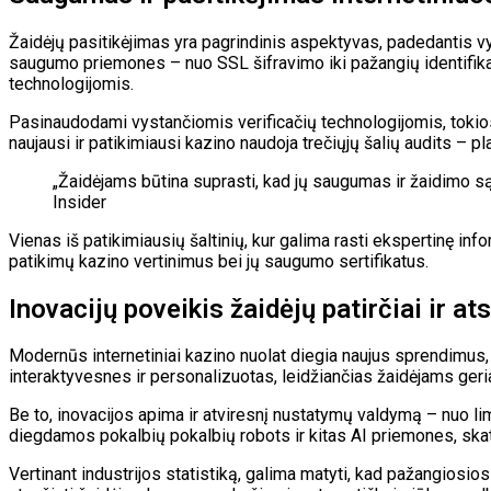
Žaidėjų pasitikėjimas yra pagrindinis aspektyvas, padedantis vyst
saugumo priemones – nuo SSL šifravimo iki pažangių identifikav
technologijomis.
Pasinaudodami vystančiomis verificačių technologijomis, tokios k
naujausi ir patikimiausi kazino naudoja trečiųjų šalių audits – p
„Žaidėjams būtina suprasti, kad jų saugumas ir žaidimo sąž
Insider
Vienas iš patikimiausių šaltinių, kur galima rasti ekspertinę info
patikimų kazino vertinimus bei jų saugumo sertifikatus.
Inovacijų poveikis žaidėjų patirčiai ir a
Modernūs internetiniai kazino nuolat diegia naujus sprendimus, k
interaktyvesnes ir personalizuotas, leidžiančias žaidėjams geriau
Be to, inovacijos apima ir atviresnį nustatymų valdymą – nuo li
diegdamos pokalbių pokalbių robots ir kitas AI priemones, ska
Vertinant industrijos statistiką, galima matyti, kad pažangiosio