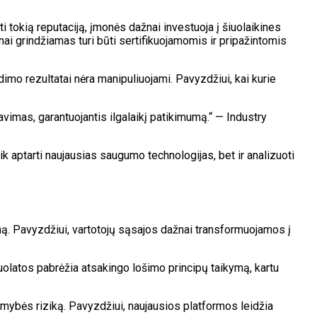
ti tokią reputaciją, įmonės dažnai investuoja į šiuolaikines
i grindžiamas turi būti sertifikuojamomis ir pripažintomis
dimo rezultatai nėra manipuliuojami. Pavyzdžiui, kai kurie
avimas, garantuojantis ilgalaikį patikimumą.“ — Industry
 tik aptarti naujausias saugumo technologijas, bet ir analizuoti
šimą. Pavyzdžiui, vartotojų sąsajos dažnai transformuojamos į
nuolatos pabrėžia atsakingo lošimo principų taikymą, kartu
somybės riziką. Pavyzdžiui, naujausios platformos leidžia