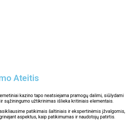
imo Ateitis
ternetiniai kazino tapo neatsiejama pramogų dalimi, siūlydami
r sąžiningumo užtikrinimas išlieka kritiniais elementais.
pasikliausime patikimais šaltiniais ir ekspertinėmis įžvalgomis,
rinėjant aspektus, kaip patikimumas ir naudotojų patirtis.