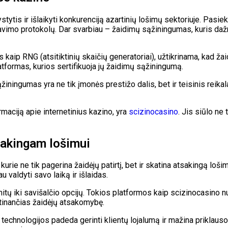
ytis ir išlaikyti konkurenciją azartinių lošimų sektoriuje. Pasiek
imo protokolų. Dar svarbiau – žaidimų sąžiningumas, kuris dažna
aip RNG (atsitiktinių skaičių generatoriai), užtikrinama, kad žai
latformas, kurios sertifikuoja jų žaidimų sąžiningumą.
iningumas yra ne tik įmonės prestižo dalis, bet ir teisinis reikal
rmaciją apie internetinius kazino, yra
scizinocasino
. Jis siūlo ne
tsakingam lošimui
urie ne tik pagerina žaidėjų patirtį, bet ir skatina atsakingą lo
 valdyti savo laiką ir išlaidas.
mitų iki savišalčio opcijų. Tokios platformos kaip scizinocasino 
tinančias žaidėjų atsakomybę.
s technologijos padeda gerinti klientų lojalumą ir mažina priklau