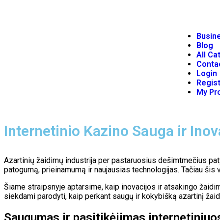
Busine
Blog
All Ca
Conta
Login
Regist
My Pro
Internetinio Kazino Sauga ir Inov
Azartinių žaidimų industrija per pastaruosius dešimtmečius pat
patogumą, prieinamumą ir naujausias technologijas. Tačiau šis v
Šiame straipsnyje aptarsime, kaip inovacijos ir atsakingo žaidim
siekdami parodyti, kaip perkant saugų ir kokybišką azartinį žaid
Saugumas ir pasitikėjimas internetiniuo