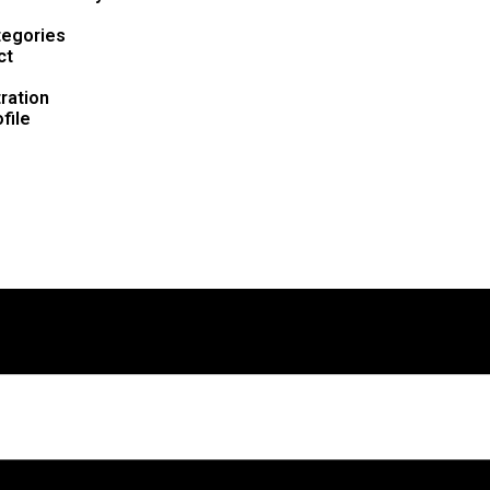
tegories
ct
ration
file