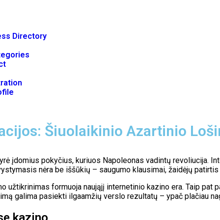
ss Directory
tegories
ct
ration
file
acijos: Šiuolaikinio Azartinio Loš
yrė įdomius pokyčius, kuriuos Napoleonas vadintų revoliucija. In
ystymasis nėra be iššūkių – saugumo klausimai, žaidėjų patirtis i
o užtikrinimas formuoja naująjį internetinio kazino era. Taip pat 
imą galima pasiekti ilgaamžių verslo rezultatų – ypač plačiau nag
se kazino