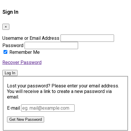
Sign In
×
Username or Email Address
Password
Remember Me
Recover Password
Log In
Lost your password? Please enter your email address.
You will receive a link to create a new password via
email.
E-mail
Get New Password