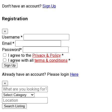
Don't have an account?
Sign Up
Registration
×
Username
*
Email
*
Password
*
I agree to the
Privacy & Policy
*
I agree with all
terms & conditions
*
Sign Up
Already have an account? Please login
Here
×
Search Listing