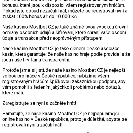
bonusů, které jsou k dispozici všem registrovaným hráčům.
Pokud jste dosud nezačali hrát, můžete se registrovat nyní a
získat 100% bonus až do 10 000 Kč.
Naše kasino Mostbet CZ je také známé svou vysokou úrovní
ochrany osobních údajů a šifrování, které chrání vaše osobní
údaje a transakce před neoprávněným přístupem.
Naše kasino Mostbet CZ je také členem České asociace
kasin, která garantuje, že naše kasino hraje podle pravidel a že
jsou naše hry fair a transparentní.
Protože jsme si jistí, že naše kasino Mostbet CZ je nejlepší
volbou pro hráče v České republice, nabízíme všem
registrovaným hráčům špičkovou zákaznickou podporu, aby
vám pomohli s řešením jakýchkoli problémů nebo dotazů,
které máte.
Zaregistrujte se nyní a začněte hrát!
Pamatujte, že naše kasino Mostbet CZ je nejpopulárnější
online kasino v České republice, proto je důležité, abyste se
registrovali nyní a začali hrát!