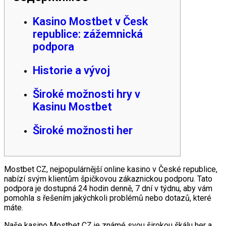
Kasino Mostbet v Česk
republice: zážemnická
podpora
Historie a vývoj
Široké možnosti hry v
Kasinu Mostbet
Široké možnosti her
Mostbet CZ, nejpopulárnější online kasino v České republice,
nabízí svým klientům špičkovou zákaznickou podporu. Tato
podpora je dostupná 24 hodin denně, 7 dní v týdnu, aby vám
pomohla s řešením jakýchkoli problémů nebo dotazů, které
máte.
Naše kasino Mostbet CZ je známé svou širokou škálu her a