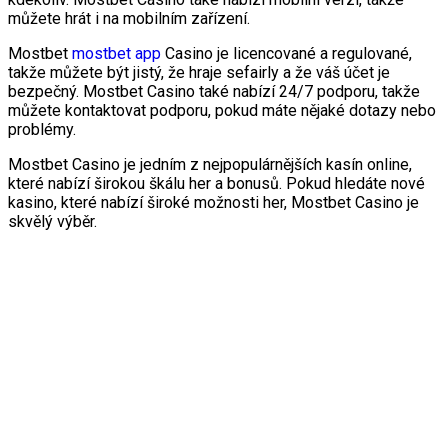
můžete hrát i na mobilním zařízení.
Mostbet
mostbet app
Casino je licencované a regulované,
takže můžete být jistý, že hraje sefairly a že váš účet je
bezpečný. Mostbet Casino také nabízí 24/7 podporu, takže
můžete kontaktovat podporu, pokud máte nějaké dotazy nebo
problémy.
Mostbet Casino je jedním z nejpopulárnějších kasín online,
které nabízí širokou škálu her a bonusů. Pokud hledáte nové
kasino, které nabízí široké možnosti her, Mostbet Casino je
skvělý výběr.