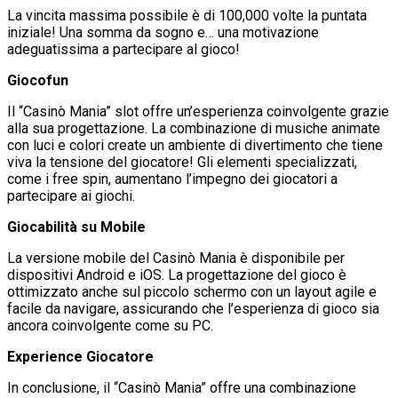
La vincita massima possibile è di 100,000 volte la puntata
iniziale! Una somma da sogno e… una motivazione
adeguatissima a partecipare al gioco!
Giocofun
Il “Casinò Mania” slot offre un’esperienza coinvolgente grazie
alla sua progettazione. La combinazione di musiche animate
con luci e colori create un ambiente di divertimento che tiene
viva la tensione del giocatore! Gli elementi specializzati,
come i free spin, aumentano l’impegno dei giocatori a
partecipare ai giochi.
Giocabilità su Mobile
La versione mobile del Casinò Mania è disponibile per
dispositivi Android e iOS. La progettazione del gioco è
ottimizzato anche sul piccolo schermo con un layout agile e
facile da navigare, assicurando che l’esperienza di gioco sia
ancora coinvolgente come su PC.
Experience Giocatore
In conclusione, il “Casinò Mania” offre una combinazione