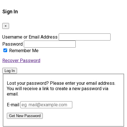
Sign In
×
Username or Email Address
Password
Remember Me
Recover Password
Log In
Lost your password? Please enter your email address.
You will receive a link to create a new password via
email.
E-mail
Get New Password