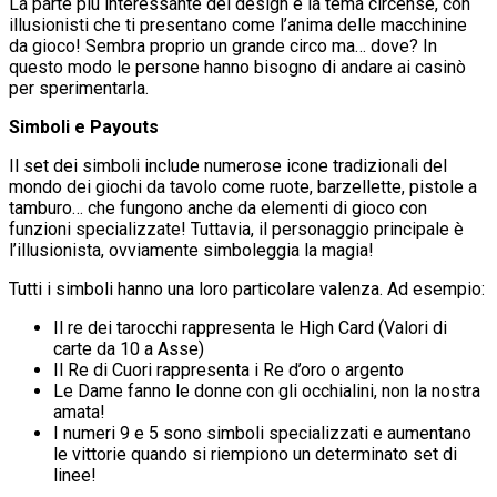
La parte più interessante del design è la tema circense, con
illusionisti che ti presentano come l’anima delle macchinine
da gioco! Sembra proprio un grande circo ma… dove? In
questo modo le persone hanno bisogno di andare ai casinò
per sperimentarla.
Simboli e Payouts
Il set dei simboli include numerose icone tradizionali del
mondo dei giochi da tavolo come ruote, barzellette, pistole a
tamburo… che fungono anche da elementi di gioco con
funzioni specializzate! Tuttavia, il personaggio principale è
l’illusionista, ovviamente simboleggia la magia!
Tutti i simboli hanno una loro particolare valenza. Ad esempio:
Il re dei tarocchi rappresenta le High Card (Valori di
carte da 10 a Asse)
Il Re di Cuori rappresenta i Re d’oro o argento
Le Dame fanno le donne con gli occhialini, non la nostra
amata!
I numeri 9 e 5 sono simboli specializzati e aumentano
le vittorie quando si riempiono un determinato set di
linee!