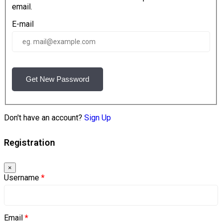
email.
E-mail
Get New Password
Don't have an account?
Sign Up
Registration
×
Username
*
Email
*