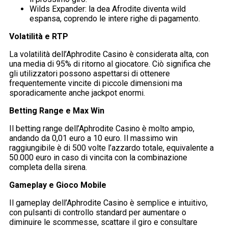
Wilds Expander: la dea Afrodite diventa wild
espansa, coprendo le intere righe di pagamento.
Volatilità e RTP
La volatilità dell’Aphrodite Casino è considerata alta, con
una media di 95% di ritorno al giocatore. Ciò significa che
gli utilizzatori possono aspettarsi di ottenere
frequentemente vincite di piccole dimensioni ma
sporadicamente anche jackpot enormi.
Betting Range e Max Win
Il betting range dell’Aphrodite Casino è molto ampio,
andando da 0,01 euro a 10 euro. Il massimo win
raggiungibile è di 500 volte l’azzardo totale, equivalente a
50.000 euro in caso di vincita con la combinazione
completa della sirena.
Gameplay e Gioco Mobile
Il gameplay dell’Aphrodite Casino è semplice e intuitivo,
con pulsanti di controllo standard per aumentare o
diminuire le scommesse, scattare il giro e consultare