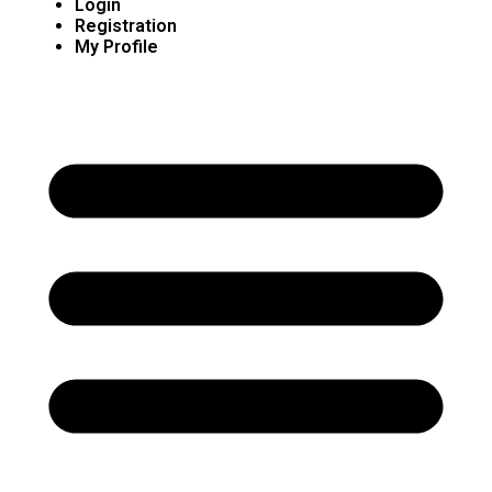
Login
Registration
My Profile