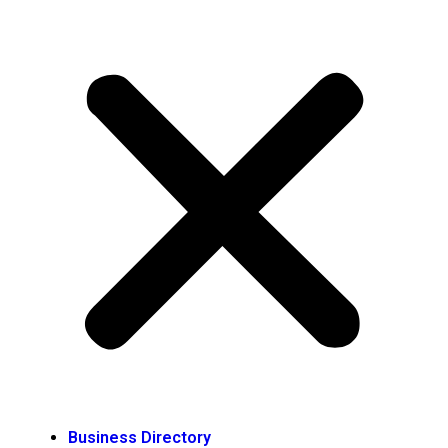
Business Directory