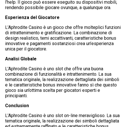
l’help. Il gioco può essere eseguito su dispositivi mobili,
rendendo possibile giocare ovunque, a qualunque ora.
Esperienza del Giocatore
L’Aphrodite Casino è un gioco che offre molteplici funzioni
di intrattenimento e gratificazione. La combinazione di
design realistico, temi accattivanti, caratteristiche bonus
innovative e pagamenti sostanziosi crea un’esperienza
unica per il giocatore.
Analisi Globale
L’Aphrodite Casino è uno slot che offre una buona
combinazione di funzionalità e intrattenimento. La sua
tematica originale, la realizzazione dettagliata dei simboli
e le caratteristiche bonus innovative fanno sì che questo
gioco sia un’ottima scelta per giocatori esperti e
principianti.
Conclusion
L’Aphrodite Casino è uno slot on-line meraviglioso. La sua
tematica originale, la realizzazione dei simboli dettagliata
ed estremamente raffinato e le caratteristiche bonus