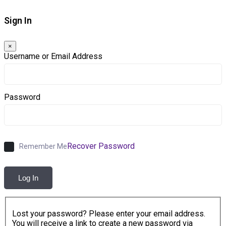
Sign In
×
Username or Email Address
Password
Recover Password
Remember Me
Log In
Lost your password? Please enter your email address.
You will receive a link to create a new password via