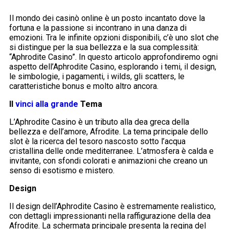
Il mondo dei casinò online è un posto incantato dove la
fortuna e la passione si incontrano in una danza di
emozioni. Tra le infinite opzioni disponibili, c’è uno slot che
si distingue per la sua bellezza e la sua complessità:
“Aphrodite Casino”. In questo articolo approfondiremo ogni
aspetto dell’Aphrodite Casino, esplorando i temi, il design,
le simbologie, i pagamenti, i wilds, gli scatters, le
caratteristiche bonus e molto altro ancora.
Il
vinci alla grande
Tema
L’Aphrodite Casino è un tributo alla dea greca della
bellezza e dell’amore, Afrodite. La tema principale dello
slot è la ricerca del tesoro nascosto sotto l’acqua
cristallina delle onde mediterranee. L’atmosfera è calda e
invitante, con sfondi colorati e animazioni che creano un
senso di esotismo e mistero.
Design
Il design dell’Aphrodite Casino è estremamente realistico,
con dettagli impressionanti nella raffigurazione della dea
Afrodite. La schermata principale presenta la regina del