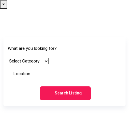
×
Search Listing