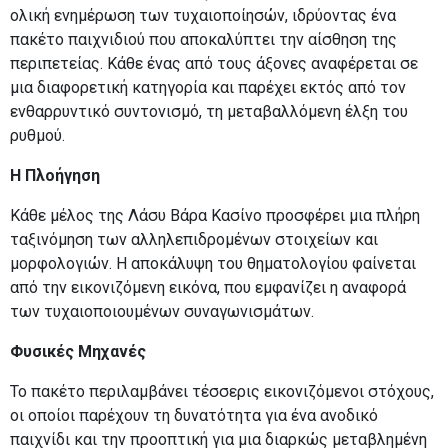
ολική ενημέρωση των τυχαιοποίησών, ιδρύοντας ένα
πακέτο παιχνιδιού που αποκαλύπτει την αίσθηση της
περιπετείας. Κάθε ένας από τους άξονες αναφέρεται σε
μια διαφορετική κατηγορία και παρέχει εκτός από τον
ενθαρρυντικό συντονισμό, τη μεταβαλλόμενη έλξη του
ρυθμού.
Η Πλοήγηση
Κάθε μέλος της Λάσυ Βάρα Κασίνο προσφέρει μια πλήρη
ταξινόμηση των αλληλεπιδρομένων στοιχείων και
μορφολογιών. Η αποκάλυψη του θηματολογίου φαίνεται
από την εικονιζόμενη εικόνα, που εμφανίζει η αναφορά
των τυχαιοποιουμένων συναγωνισμάτων.
Φυσικές Μηχανές
Το πακέτο περιλαμβάνει τέσσερις εικονιζόμενοι στόχους,
οι οποίοι παρέχουν τη δυνατότητα για ένα ανοδικό
παιχνίδι και την προοπτική για μια διαρκώς μεταβλημένη