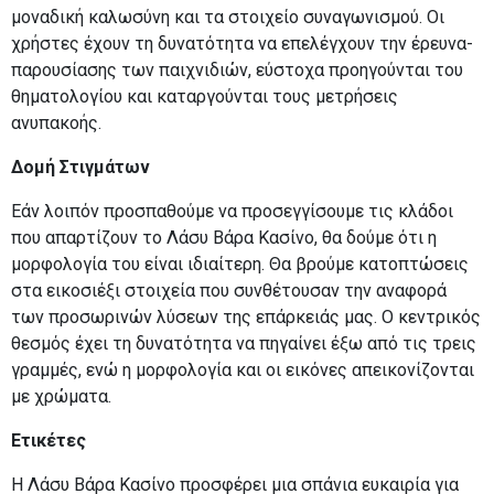
μοναδική καλωσύνη και τα στοιχείο συναγωνισμού. Οι
χρήστες έχουν τη δυνατότητα να επελέγχουν την έρευνα-
παρουσίασης των παιχνιδιών, εύστοχα προηγούνται του
θηματολογίου και καταργούνται τους μετρήσεις
ανυπακοής.
Δομή Στιγμάτων
Εάν λοιπόν προσπαθούμε να προσεγγίσουμε τις κλάδοι
που απαρτίζουν το Λάσυ Βάρα Κασίνο, θα δούμε ότι η
μορφολογία του είναι ιδιαίτερη. Θα βρούμε κατοπτώσεις
στα εικοσιέξι στοιχεία που συνθέτουσαν την αναφορά
των προσωρινών λύσεων της επάρκειάς μας. Ο κεντρικός
θεσμός έχει τη δυνατότητα να πηγαίνει έξω από τις τρεις
γραμμές, ενώ η μορφολογία και οι εικόνες απεικονίζονται
με χρώματα.
Ετικέτες
Η Λάσυ Βάρα Κασίνο προσφέρει μια σπάνια ευκαιρία για