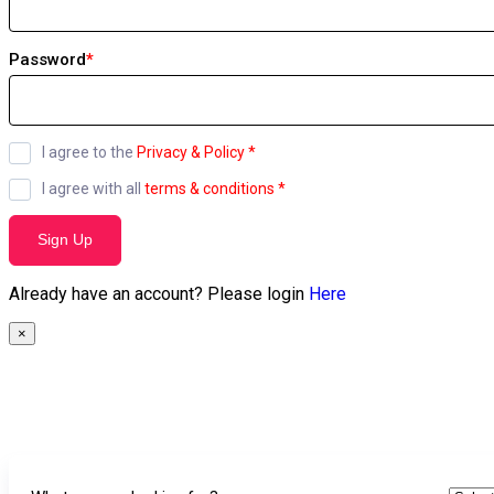
Password
*
I agree to the
Privacy & Policy
*
I agree with all
terms & conditions
*
Sign Up
Already have an account? Please login
Here
×