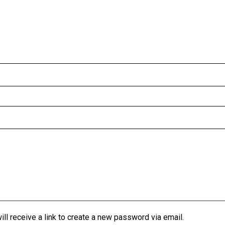
l receive a link to create a new password via email.