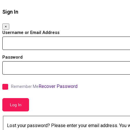
Sign In
×
Username or Email Address
Password
Recover Password
Remember Me
Log In
Lost your password? Please enter your email address. You wil