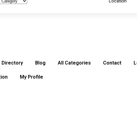
 Directory
Blog
All Categories
Contact
L
tion
My Profile
des Machines à Sous Casin