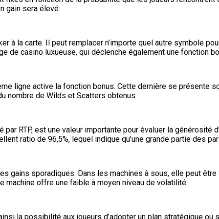
n gain sera élevé.
er à la carte. Il peut remplacer n’importe quel autre symbole pou
age de casino luxueuse, qui déclenche également une fonction b
ême ligne active la fonction bonus. Cette dernière se présente s
n du nombre de Wilds et Scatters obtenus.
 par RTP, est une valeur importante pour évaluer la générosité 
llent ratio de 96,5%, lequel indique qu’une grande partie des pa
 des gains sporadiques. Dans les machines à sous, elle peut être
e machine offre une faible à moyen niveau de volatilité.
 ainsi la possibilité aux joueurs d’adopter un plan stratégique o