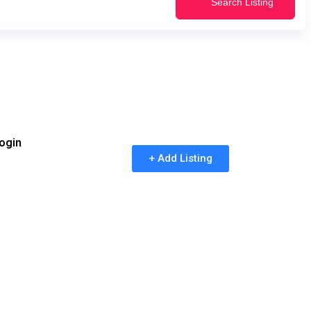
Search Listing
ogin
+ Add Listing
o En Ligne