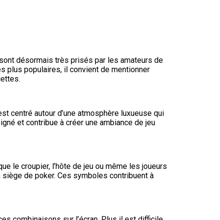
e sont désormais très prisés par les amateurs de
s plus populaires, il convient de mentionner
ettes.
st centré autour d’une atmosphère luxueuse qui
igné et contribue à créer une ambiance de jeu
ue le croupier, l’hôte de jeu ou même les joueurs
 un siège de poker. Ces symboles contribuent à
s combinaisons sur l’écran. Plus il est difficile