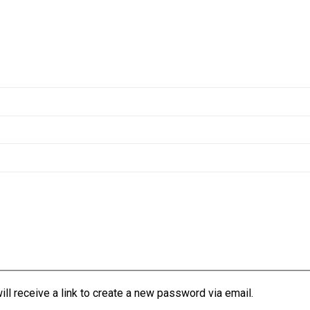
l receive a link to create a new password via email.