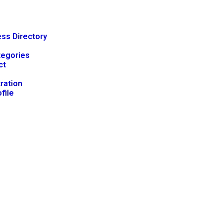
ss Directory
tegories
ct
ration
file
s Casino En Ligne Privilégi
Expérimentés