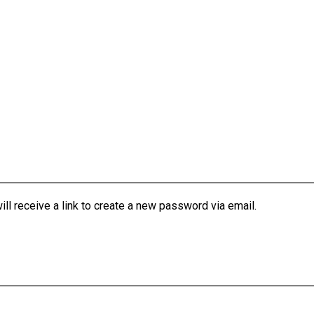
l receive a link to create a new password via email.