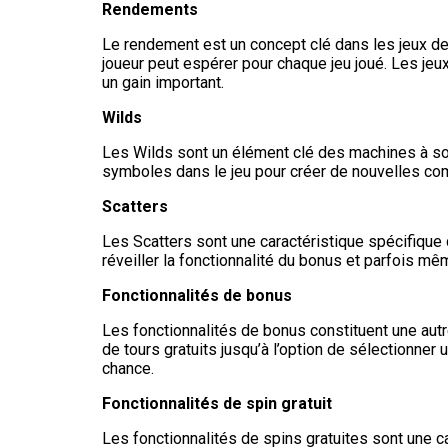
Rendements
Le rendement est un concept clé dans les jeux de 
joueur peut espérer pour chaque jeu joué. Les jeux
un gain important.
Wilds
Les Wilds sont un élément clé des machines à sou
symboles dans le jeu pour créer de nouvelles co
Scatters
Les Scatters sont une caractéristique spécifique 
réveiller la fonctionnalité du bonus et parfois m
Fonctionnalités de bonus
Les fonctionnalités de bonus constituent une autr
de tours gratuits jusqu’à l’option de sélectionner 
chance.
Fonctionnalités de spin gratuit
Les fonctionnalités de spins gratuites sont une 