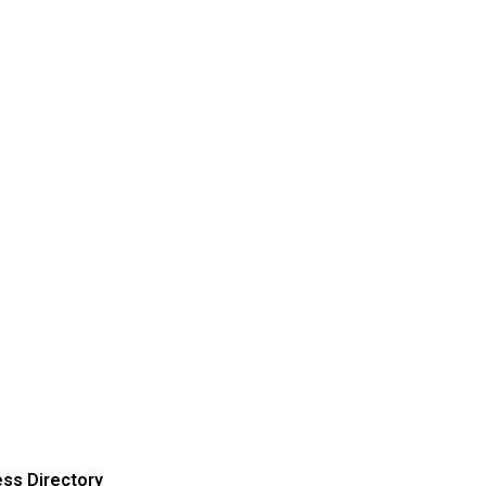
ss Directory