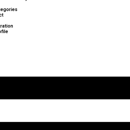
tegories
ct
ration
file