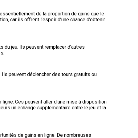
 essentiellement de la proportion de gains que le
n, car ils offrent l’espoir d’une chance d’obtenir
 du jeu. Ils peuvent remplacer d’autres
s.
. Ils peuvent déclencher des tours gratuits ou
 ligne. Ces peuvent aller d’une mise à disposition
oueurs un échange supplémentaire entre le jeu et la
ortunités de gains en ligne. De nombreuses