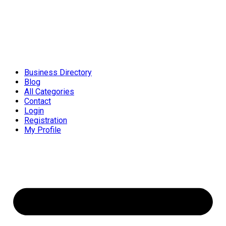
Business Directory
Blog
All Categories
Contact
Login
Registration
My Profile