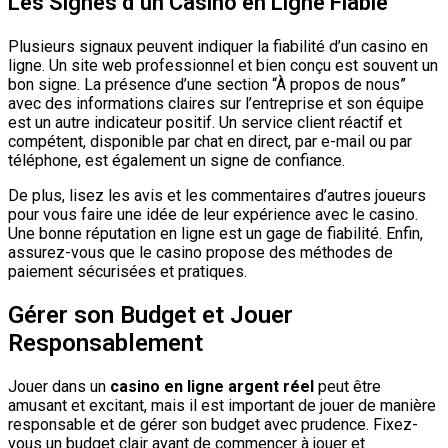
Les Signes d’un Casino en Ligne Fiable
Plusieurs signaux peuvent indiquer la fiabilité d’un casino en
ligne. Un site web professionnel et bien conçu est souvent un
bon signe. La présence d’une section “À propos de nous”
avec des informations claires sur l’entreprise et son équipe
est un autre indicateur positif. Un service client réactif et
compétent, disponible par chat en direct, par e-mail ou par
téléphone, est également un signe de confiance.
De plus, lisez les avis et les commentaires d’autres joueurs
pour vous faire une idée de leur expérience avec le casino.
Une bonne réputation en ligne est un gage de fiabilité. Enfin,
assurez-vous que le casino propose des méthodes de
paiement sécurisées et pratiques.
Gérer son Budget et Jouer
Responsablement
Jouer dans un
casino en ligne argent réel
peut être
amusant et excitant, mais il est important de jouer de manière
responsable et de gérer son budget avec prudence. Fixez-
vous un budget clair avant de commencer à jouer et