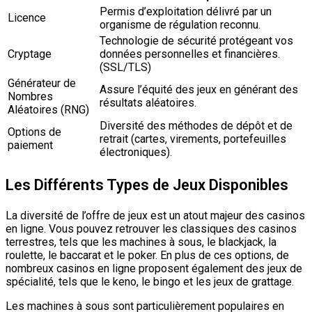
Permis d’exploitation délivré par un
Licence
organisme de régulation reconnu.
Technologie de sécurité protégeant vos
Cryptage
données personnelles et financières.
(SSL/TLS)
Générateur de
Assure l’équité des jeux en générant des
Nombres
résultats aléatoires.
Aléatoires (RNG)
Diversité des méthodes de dépôt et de
Options de
retrait (cartes, virements, portefeuilles
paiement
électroniques).
Les Différents Types de Jeux Disponibles
La diversité de l’offre de jeux est un atout majeur des casinos
en ligne. Vous pouvez retrouver les classiques des casinos
terrestres, tels que les machines à sous, le blackjack, la
roulette, le baccarat et le poker. En plus de ces options, de
nombreux casinos en ligne proposent également des jeux de
spécialité, tels que le keno, le bingo et les jeux de grattage.
Les machines à sous sont particulièrement populaires en