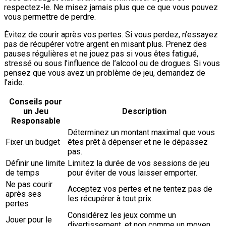
respectez-le. Ne misez jamais plus que ce que vous pouvez
vous permettre de perdre.
Évitez de courir après vos pertes. Si vous perdez, n’essayez
pas de récupérer votre argent en misant plus. Prenez des
pauses régulières et ne jouez pas si vous êtes fatigué,
stressé ou sous l’influence de l’alcool ou de drogues. Si vous
pensez que vous avez un problème de jeu, demandez de
l’aide.
Conseils pour
un Jeu
Description
Responsable
Déterminez un montant maximal que vous
Fixer un budget
êtes prêt à dépenser et ne le dépassez
pas.
Définir une limite
Limitez la durée de vos sessions de jeu
de temps
pour éviter de vous laisser emporter.
Ne pas courir
Acceptez vos pertes et ne tentez pas de
après ses
les récupérer à tout prix.
pertes
Considérez les jeux comme un
Jouer pour le
divertissement, et non comme un moyen