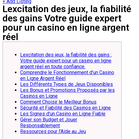
+ Add Listing
Lexcitation des jeux, la fiabilité
des gains Votre guide expert
pour un casino en ligne argent
réel
Lexcitation des jeux, la fiabilité des gains :
Votre guide expert pour un casino en ligne
argent réel en toute confiance.
Comprendre le Fonctionnement d’un Casino
en Ligne Argent Réel
Les Différents Types de Jeux Disponibles
Les Bonus et Promotions Proposés par les
Casinos en Ligne
Comment Choisir le Meilleur Bonus
Sécurité et Fiabilité des Casinos en Ligne
Les Signes d’un Casino en Ligne Fiable
Gérer son Budget et Jouer
Responsablement
Ressources pour l’Aide au Jeu