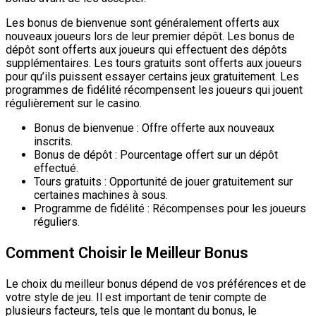
Les bonus de bienvenue sont généralement offerts aux
nouveaux joueurs lors de leur premier dépôt. Les bonus de
dépôt sont offerts aux joueurs qui effectuent des dépôts
supplémentaires. Les tours gratuits sont offerts aux joueurs
pour qu’ils puissent essayer certains jeux gratuitement. Les
programmes de fidélité récompensent les joueurs qui jouent
régulièrement sur le casino.
Bonus de bienvenue : Offre offerte aux nouveaux
inscrits.
Bonus de dépôt : Pourcentage offert sur un dépôt
effectué.
Tours gratuits : Opportunité de jouer gratuitement sur
certaines machines à sous.
Programme de fidélité : Récompenses pour les joueurs
réguliers.
Comment Choisir le Meilleur Bonus
Le choix du meilleur bonus dépend de vos préférences et de
votre style de jeu. Il est important de tenir compte de
plusieurs facteurs, tels que le montant du bonus, le