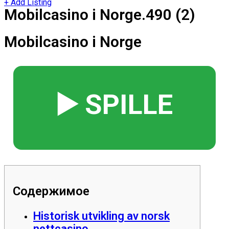
+ Add Listing
Mobilcasino i Norge.490 (2)
Mobilcasino i Norge
▶️ SPILLE
Содержимое
Historisk utvikling av norsk
nettcasino