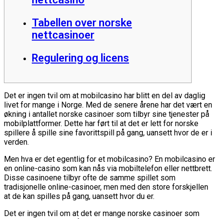
Tabellen over norske
nettcasinoer
Regulering og licens
Det er ingen tvil om at mobilcasino har blitt en del av daglig
livet for mange i Norge. Med de senere årene har det vært en
økning i antallet norske casinoer som tilbyr sine tjenester på
mobilplattformer. Dette har ført til at det er lett for norske
spillere å spille sine favorittspill på gang, uansett hvor de er i
verden.
Men hva er det egentlig for et mobilcasino? En mobilcasino er
en online-casino som kan nås via mobiltelefon eller nettbrett.
Disse casinoene tilbyr ofte de samme spillet som
tradisjonelle online-casinoer, men med den store forskjellen
at de kan spilles på gang, uansett hvor du er.
Det er ingen tvil om at det er mange norske casinoer som