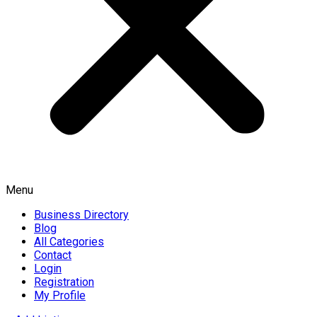
Menu
Business Directory
Blog
All Categories
Contact
Login
Registration
My Profile