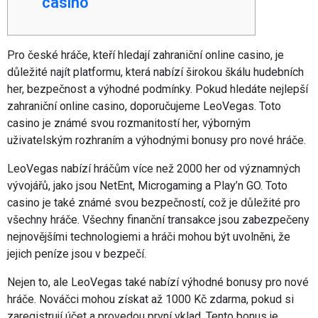
casino
Pro české hráče, kteří hledají zahraniční online casino, je
důležité najít platformu, která nabízí širokou škálu hudebních
her, bezpečnost a výhodné podmínky. Pokud hledáte nejlepší
zahraniční online casino, doporučujeme LeoVegas. Toto
casino je známé svou rozmanitostí her, výborným
uživatelským rozhraním a výhodnými bonusy pro nové hráče.
LeoVegas nabízí hráčům více než 2000 her od významných
vývojářů, jako jsou NetEnt, Microgaming a Play’n GO. Toto
casino je také známé svou bezpečností, což je důležité pro
všechny hráče. Všechny finanční transakce jsou zabezpečeny
nejnovějšími technologiemi a hráči mohou být uvolněni, že
jejich peníze jsou v bezpečí.
Nejen to, ale LeoVegas také nabízí výhodné bonusy pro nové
hráče. Nováčci mohou získat až 1000 Kč zdarma, pokud si
zaregistrují účet a provedou první vklad. Tento bonus je