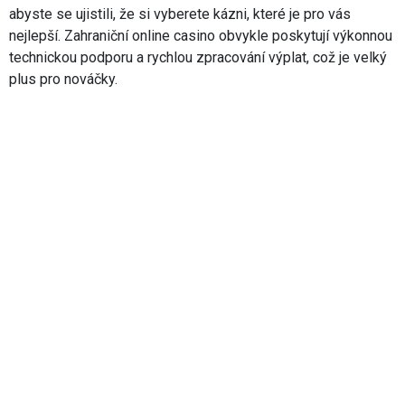
abyste se ujistili, že si vyberete kázni, které je pro vás
nejlepší. Zahraniční online casino obvykle poskytují výkonnou
technickou podporu a rychlou zpracování výplat, což je velký
plus pro nováčky.