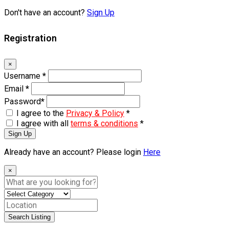
Don't have an account?
Sign Up
Registration
×
Username
*
Email
*
Password
*
I agree to the
Privacy & Policy
*
I agree with all
terms & conditions
*
Sign Up
Already have an account? Please login
Here
×
Search Listing