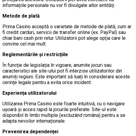
informațiile personale nu vor fi divulgate altor entități.
Metode de plată
Prima Casino acceptă o varietate de metode de plată, cum ar
fi credit carduri, servicii de transfer online (ex. PayPal) sau
chiar bani cash prin retur. Utilizatorii pot alege opția care le
convine cel mai mult.
Reglementările și restricțiile
În funcție de legislația în vigoare, anumite jocuri sau
caracteristici ale site-ului pot fi interzise utilizatorilor din
anumiți regiuni. Este important să luați în considerare aceste
cerințe legale pentru a evita orice incident.
Experiența utilizatorului
Utilizarea Prima Casino este foarte intuitivă, cu o navigare
ușoară și acces rapid la jocurile preferate. Site-ul este
disponibil în limbi multiple (excluzând româna) pentru a se
adapta nevoilor internaționale.
Prevenirea dependenței