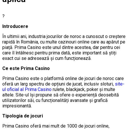
?
Introducere
În ultimii ani, industria jocurilor de noroc a cunoscut o creștere
rapidă în România, cu multe cazinouri online care au apărut pe
piață. Prima Casino este unul dintre acestea, dar pentru cei
care îl întâlnesc pentru prima dată, este important să știți
exact cui se adresează și cum funcționează.
Ce este Prima Casino
Prima Casino este o platformă online de jocuri de noroc care
oferă un larg spectru de opțiuni de jucat, inclusiv sloturi,
site-
ul oficial al Prima Casino
rulete, blackjack, poker și multe
altele. Site-ul își propune să ofere o experiență deosebită
utilizatorilor săi, cu funcționalități avansate și grafică
impresionantă.
Tipologia de jocuri
Prima Casino oferă mai mult de 1000 de jocuri online,