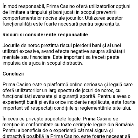
În mod responsabil, Prima Casino oferă utilizatorilor opțiuni
de limitare a timpului și bani jucati în scopul prevenirii
comportamentelor nocive ale jocurilor. Utilizarea acestor
funcționalități este foarte necesară pentru siguranța ta.
Riscuri si considerente responsabile
Jocurile de noroc prezintă riscul pierderii bani și al unei
utilizari excesive, avand efecte negative asupra sănătații
mentale sau financiare. Este important sa treceti peste
impulsia de a juca în scopul distractiv.
Concluzii
Prima Casino este o platformă online serioasă și legală care
oferă utilizatorilor un larg spectru de jocuri de noroc, cu
funcționalități avansate și siguranță sporită. Pentru a avea o
experiență bună și evita orice incidente neplăcute, este foarte
important să respectați condițiile și reglementările site-ului.
În ceea ce privește aspectele legale, Prima Casino se
menține în conformitate cu toate cerințele legale din România.
Pentru a beneficia de o experiență cât mai sigură și
distractivă posibilă la Prima Casino, este foarte necesar să