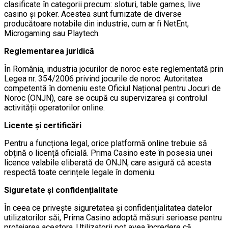
clasificate în categorii precum: sloturi, table games, live
casino și poker. Acestea sunt furnizate de diverse
producătoare notabile din industrie, cum ar fi NetEnt,
Microgaming sau Playtech.
Reglementarea juridică
În România, industria jocurilor de noroc este reglementată prin
Legea nr. 354/2006 privind jocurile de noroc. Autoritatea
competentă în domeniu este Oficiul Național pentru Jocuri de
Noroc (ONJN), care se ocupă cu supervizarea și controlul
activității operatorilor online.
Licente și certificări
Pentru a funcționa legal, orice platformă online trebuie să
obțină o licență oficială. Prima Casino este în posesia unei
licence valabile eliberată de ONJN, care asigură că acesta
respectă toate cerințele legale în domeniu.
Siguretate și confidențialitate
În ceea ce privește siguretatea și confidențialitatea datelor
utilizatorilor săi, Prima Casino adoptă măsuri serioase pentru
protejarea acestora. Utilizatorii pot avea încredere că