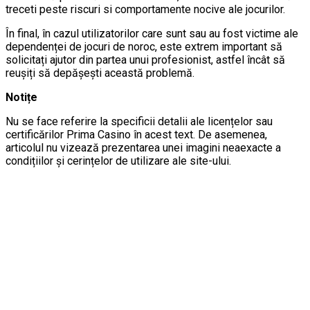
treceti peste riscuri si comportamente nocive ale jocurilor.
În final, în cazul utilizatorilor care sunt sau au fost victime ale
dependenței de jocuri de noroc, este extrem important să
solicitați ajutor din partea unui profesionist, astfel încât să
reușiți să depășești această problemă.
Notițe
Nu se face referire la specificii detalii ale licențelor sau
certificărilor Prima Casino în acest text. De asemenea,
articolul nu vizează prezentarea unei imagini neaexacte a
condițiilor și cerințelor de utilizare ale site-ului.