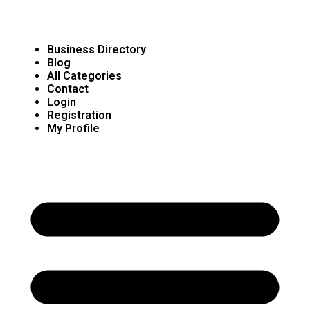
Business Directory
Blog
All Categories
Contact
Login
Registration
My Profile