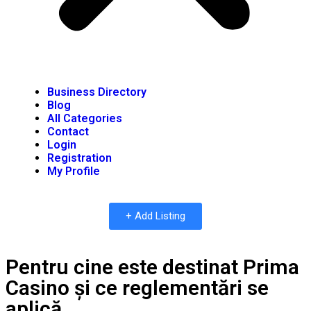
Business Directory
Blog
All Categories
Contact
Login
Registration
My Profile
+ Add Listing
Pentru cine este destinat Prima
Casino și ce reglementări se
aplică