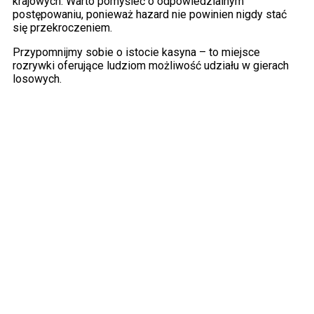
krajowych. Warto pomyśleć o odpowiedzialnym
postępowaniu, ponieważ hazard nie powinien nigdy stać
się przekroczeniem.
Przypomnijmy sobie o istocie kasyna – to miejsce
rozrywki oferujące ludziom możliwość udziału w gierach
losowych.