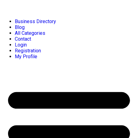
Business Directory
Blog
All Categories
Contact
Login
Registration
My Profile