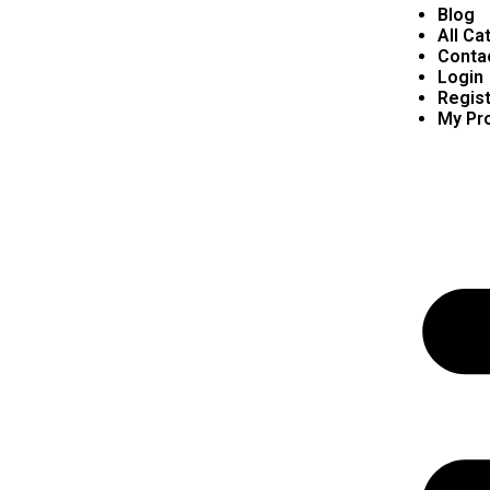
Blog
All Ca
Conta
Login
Regist
My Pro