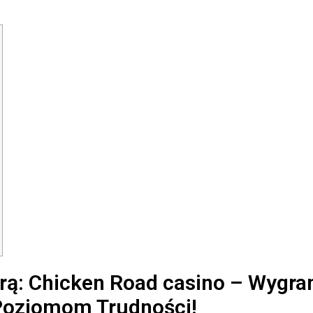
ą: Chicken Road casino – Wygran
Poziomom Trudności!