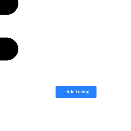
+ Add Listing