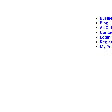
Busine
Blog
All Ca
Conta
Login
Regist
My Pro
Prawdziwa Przygoda 
Nieb