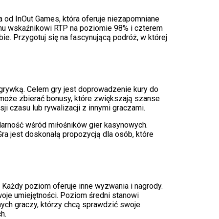
 od InOut Games, która oferuje niezapomniane
iemu wskaźnikowi RTP na poziomie 98% i czterem
e. Przygotuj się na fascynującą podróż, w której
zgrywką. Celem gry jest doprowadzenie kury do
z może zbierać bonusy, które zwiększają szanse
i czasu lub rywalizacji z innymi graczami.
arność wśród miłośników gier kasynowych.
a jest doskonałą propozycją dla osób, które
 Każdy poziom oferuje inne wyzwania i nagrody.
woje umiejętności. Poziom średni stanowi
ch graczy, którzy chcą sprawdzić swoje
h.