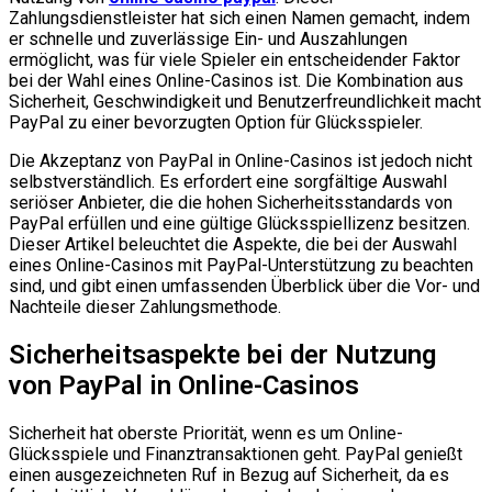
Zahlungsdienstleister hat sich einen Namen gemacht, indem
er schnelle und zuverlässige Ein- und Auszahlungen
ermöglicht, was für viele Spieler ein entscheidender Faktor
bei der Wahl eines Online-Casinos ist. Die Kombination aus
Sicherheit, Geschwindigkeit und Benutzerfreundlichkeit macht
PayPal zu einer bevorzugten Option für Glücksspieler.
Die Akzeptanz von PayPal in Online-Casinos ist jedoch nicht
selbstverständlich. Es erfordert eine sorgfältige Auswahl
seriöser Anbieter, die die hohen Sicherheitsstandards von
PayPal erfüllen und eine gültige Glücksspiellizenz besitzen.
Dieser Artikel beleuchtet die Aspekte, die bei der Auswahl
eines Online-Casinos mit PayPal-Unterstützung zu beachten
sind, und gibt einen umfassenden Überblick über die Vor- und
Nachteile dieser Zahlungsmethode.
Sicherheitsaspekte bei der Nutzung
von PayPal in Online-Casinos
Sicherheit hat oberste Priorität, wenn es um Online-
Glücksspiele und Finanztransaktionen geht. PayPal genießt
einen ausgezeichneten Ruf in Bezug auf Sicherheit, da es