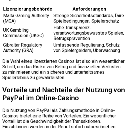
Lizenzierungsbehörde
Anforderungen
Malta Gaming Authority
Strenge Sicherheitsstandards, faire
(MGA)
Spielbedingungen, Spielerschutz
Hohe Transparenz,
UK Gambling
verantwortungsbewusstes Spielen,
Commission (UKGC)
Betrugsprävention
Gibraltar Regulatory
Umfassende Regulierung, Schutz
Authority (GRA)
von Spielergeldern, Überwachung
Die Wahl eines lizenzierten Casinos ist also ein wesentlicher
Schritt, um das Risiko von Betrug und finanziellen Verlusten
zu minimieren und ein sicheres und unterhaltsames
Spielerlebnis zu gewährleisten.
Vorteile und Nachteile der Nutzung von
PayPal im Online-Casino
Die Nutzung von PayPal als Zahlungsmethode in Online-
Casinos bietet eine Reihe von Vorteilen. Ein wesentlicher
Vorteil ist die Geschwindigkeit der Transaktionen.
Einzahlungen werden in der Regel sofort gutgeschrieben,