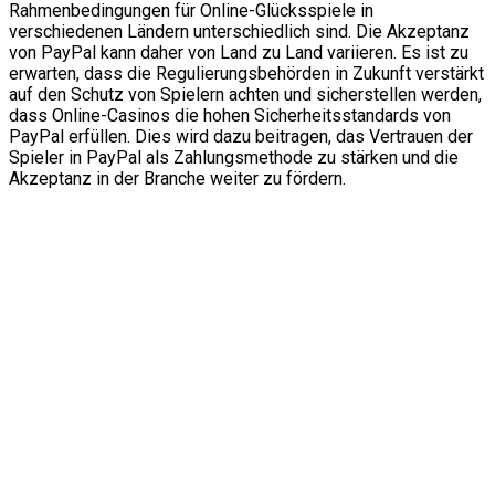
Rahmenbedingungen für Online-Glücksspiele in
verschiedenen Ländern unterschiedlich sind. Die Akzeptanz
von PayPal kann daher von Land zu Land variieren. Es ist zu
erwarten, dass die Regulierungsbehörden in Zukunft verstärkt
auf den Schutz von Spielern achten und sicherstellen werden,
dass Online-Casinos die hohen Sicherheitsstandards von
PayPal erfüllen. Dies wird dazu beitragen, das Vertrauen der
Spieler in PayPal als Zahlungsmethode zu stärken und die
Akzeptanz in der Branche weiter zu fördern.