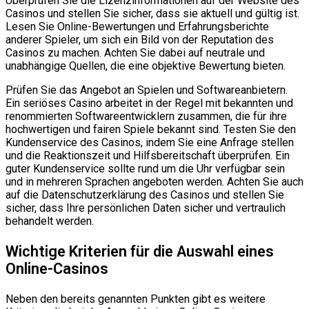
Überprüfen Sie die Lizenzinformationen auf der Website des
Casinos und stellen Sie sicher, dass sie aktuell und gültig ist.
Lesen Sie Online-Bewertungen und Erfahrungsberichte
anderer Spieler, um sich ein Bild von der Reputation des
Casinos zu machen. Achten Sie dabei auf neutrale und
unabhängige Quellen, die eine objektive Bewertung bieten.
Prüfen Sie das Angebot an Spielen und Softwareanbietern.
Ein seriöses Casino arbeitet in der Regel mit bekannten und
renommierten Softwareentwicklern zusammen, die für ihre
hochwertigen und fairen Spiele bekannt sind. Testen Sie den
Kundenservice des Casinos, indem Sie eine Anfrage stellen
und die Reaktionszeit und Hilfsbereitschaft überprüfen. Ein
guter Kundenservice sollte rund um die Uhr verfügbar sein
und in mehreren Sprachen angeboten werden. Achten Sie auch
auf die Datenschutzerklärung des Casinos und stellen Sie
sicher, dass Ihre persönlichen Daten sicher und vertraulich
behandelt werden.
Wichtige Kriterien für die Auswahl eines
Online-Casinos
Neben den bereits genannten Punkten gibt es weitere