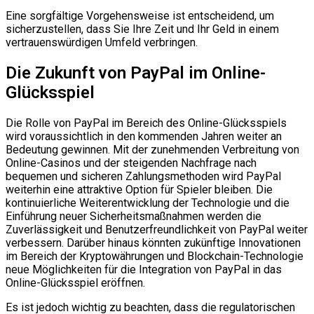
Eine sorgfältige Vorgehensweise ist entscheidend, um
sicherzustellen, dass Sie Ihre Zeit und Ihr Geld in einem
vertrauenswürdigen Umfeld verbringen.
Die Zukunft von PayPal im Online-
Glücksspiel
Die Rolle von PayPal im Bereich des Online-Glücksspiels
wird voraussichtlich in den kommenden Jahren weiter an
Bedeutung gewinnen. Mit der zunehmenden Verbreitung von
Online-Casinos und der steigenden Nachfrage nach
bequemen und sicheren Zahlungsmethoden wird PayPal
weiterhin eine attraktive Option für Spieler bleiben. Die
kontinuierliche Weiterentwicklung der Technologie und die
Einführung neuer Sicherheitsmaßnahmen werden die
Zuverlässigkeit und Benutzerfreundlichkeit von PayPal weiter
verbessern. Darüber hinaus könnten zukünftige Innovationen
im Bereich der Kryptowährungen und Blockchain-Technologie
neue Möglichkeiten für die Integration von PayPal in das
Online-Glücksspiel eröffnen.
Es ist jedoch wichtig zu beachten, dass die regulatorischen