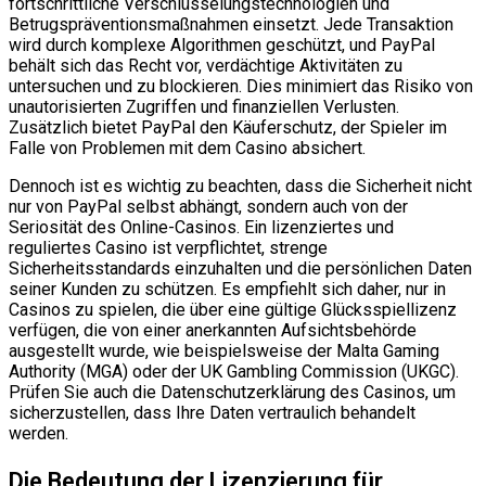
fortschrittliche Verschlüsselungstechnologien und
Betrugspräventionsmaßnahmen einsetzt. Jede Transaktion
wird durch komplexe Algorithmen geschützt, und PayPal
behält sich das Recht vor, verdächtige Aktivitäten zu
untersuchen und zu blockieren. Dies minimiert das Risiko von
unautorisierten Zugriffen und finanziellen Verlusten.
Zusätzlich bietet PayPal den Käuferschutz, der Spieler im
Falle von Problemen mit dem Casino absichert.
Dennoch ist es wichtig zu beachten, dass die Sicherheit nicht
nur von PayPal selbst abhängt, sondern auch von der
Seriosität des Online-Casinos. Ein lizenziertes und
reguliertes Casino ist verpflichtet, strenge
Sicherheitsstandards einzuhalten und die persönlichen Daten
seiner Kunden zu schützen. Es empfiehlt sich daher, nur in
Casinos zu spielen, die über eine gültige Glücksspiellizenz
verfügen, die von einer anerkannten Aufsichtsbehörde
ausgestellt wurde, wie beispielsweise der Malta Gaming
Authority (MGA) oder der UK Gambling Commission (UKGC).
Prüfen Sie auch die Datenschutzerklärung des Casinos, um
sicherzustellen, dass Ihre Daten vertraulich behandelt
werden.
Die Bedeutung der Lizenzierung für