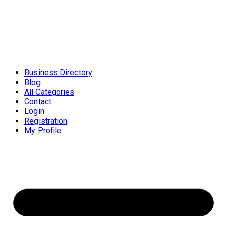
Business Directory
Blog
All Categories
Contact
Login
Registration
My Profile