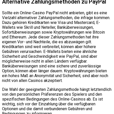
Alternative Zahlungsmethoden zu PayPal
Sollte ein Online-Casino PayPal nicht anbieten, gibt es eine
Vielzahl alternativer Zahlungsmethoden, die infrage kommen.
Dazu gehören Kreditkarten wie Visa und Mastercard, E-
Wallets wie Skrill und Neteller, Banküberweisungen,
Sofortüberweisungen sowie Kryptowährungen wie Bitcoin
und Ethereum. Jede dieser Zahlungsmethoden hat ihre
eigenen Vor- und Nachteile, die es abzuwägen gilt.
Kreditkarten sind weit verbreitet, können aber höhere
Gebühren verursachen. E-Wallets bieten eine ähnliche
Sicherheit und Geschwindigkeit wie PayPal, sind aber
möglicherweise nicht in allen Ländern verfügbar.
Banküberweisungen sind eine sichere und zuverlässige
Option, können aber länger dauern. Kryptowährungen bieten
ein hohes Maß an Anonymität und Sicherheit, sind aber noch
nicht von allen Casinos akzeptiert.
Die Wahl der geeigneten Zahlungsmethode hängt letztendlich
von den persönlichen Präferenzen des Spielers und den
spezifischen Bedingungen des Online-Casinos ab. Es ist
wichtig, sich vor der Einzahlung über die verfügbaren
Optionen und die damit verbundenen Gebühren und
Bedingungen zu informieren.