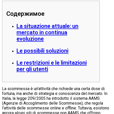
Содержимое
La situazione attuale: un
mercato in continua
evoluzione
Le possibili soluzioni
Le restrizioni e le limitazioni
per gli utenti
La scommessa è un’attività che richiede una certa dose di
fortuna, ma anche di strategia e conoscenza del mercato. In
Italia, la legge 209/2005 ha introdotto il sistema AAMS
(Agenzie di Accoglimento delle Scommesse), che regola
l’attività delle scommesse online e offline. Tuttavia, esistono
ancora alcuni siti di scommesse non AAMS che offrono