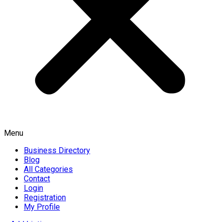
Menu
Business Directory
Blog
All Categories
Contact
Login
Registration
My Profile