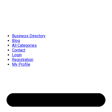
Business Directory
Blog
All Categories
Contact
Login
Registration
My Profile