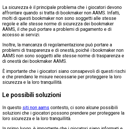
La sicurezza è il principale problema che i giocatori devono
affrontare quando si tratta di bookmaker non AAMS. Infatti,
molti di questi bookmaker non sono soggetti alle stesse
regole e alle stesse norme di sicurezza dei bookmaker
AAMS, il che può portare a problemi di pagamento e di
accesso ai servizi.
Inoltre, la mancanza di regolamentazione può portare a
problemi di trasparenza e di onestà, poiché i bookmaker non
AAMS non sono soggetti alle stesse norme di trasparenza e
di onestà dei bookmaker AAMS.
È importante che i giocatori siano consapevoli di questi rischi
e che prendano le misure necessarie per proteggere la loro
sicurezza e la loro tranquillità.
Le possibili soluzioni
In questo
siti non aams
contesto, ci sono alcune possibili
soluzioni che i giocatori possono prendere per proteggere la
loro sicurezza e la loro tranquillità.
In primo luogo, è importante che i giocatori siano informati e