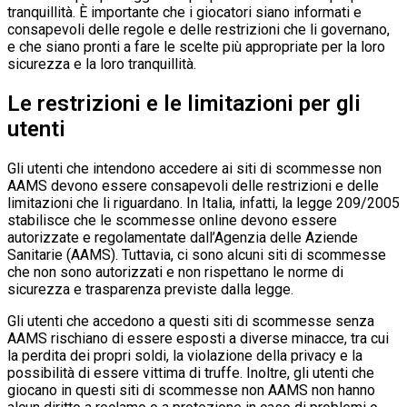
tranquillità. È importante che i giocatori siano informati e
consapevoli delle regole e delle restrizioni che li governano,
e che siano pronti a fare le scelte più appropriate per la loro
sicurezza e la loro tranquillità.
Le restrizioni e le limitazioni per gli
utenti
Gli utenti che intendono accedere ai siti di scommesse non
AAMS devono essere consapevoli delle restrizioni e delle
limitazioni che li riguardano. In Italia, infatti, la legge 209/2005
stabilisce che le scommesse online devono essere
autorizzate e regolamentate dall’Agenzia delle Aziende
Sanitarie (AAMS). Tuttavia, ci sono alcuni siti di scommesse
che non sono autorizzati e non rispettano le norme di
sicurezza e trasparenza previste dalla legge.
Gli utenti che accedono a questi siti di scommesse senza
AAMS rischiano di essere esposti a diverse minacce, tra cui
la perdita dei propri soldi, la violazione della privacy e la
possibilità di essere vittima di truffe. Inoltre, gli utenti che
giocano in questi siti di scommesse non AAMS non hanno