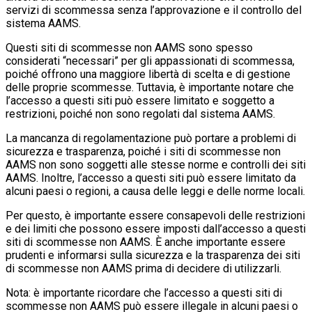
servizi di scommessa senza l’approvazione e il controllo del
sistema AAMS.
Questi siti di scommesse non AAMS sono spesso
considerati “necessari” per gli appassionati di scommessa,
poiché offrono una maggiore libertà di scelta e di gestione
delle proprie scommesse. Tuttavia, è importante notare che
l’accesso a questi siti può essere limitato e soggetto a
restrizioni, poiché non sono regolati dal sistema AAMS.
La mancanza di regolamentazione può portare a problemi di
sicurezza e trasparenza, poiché i siti di scommesse non
AAMS non sono soggetti alle stesse norme e controlli dei siti
AAMS. Inoltre, l’accesso a questi siti può essere limitato da
alcuni paesi o regioni, a causa delle leggi e delle norme locali.
Per questo, è importante essere consapevoli delle restrizioni
e dei limiti che possono essere imposti dall’accesso a questi
siti di scommesse non AAMS. È anche importante essere
prudenti e informarsi sulla sicurezza e la trasparenza dei siti
di scommesse non AAMS prima di decidere di utilizzarli.
Nota: è importante ricordare che l’accesso a questi siti di
scommesse non AAMS può essere illegale in alcuni paesi o