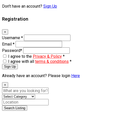
Don't have an account?
Sign Up
Registration
×
Username
*
Email
*
Password
*
I agree to the
Privacy & Policy
*
I agree with all
terms & conditions
*
Sign Up
Already have an account? Please login
Here
×
Search Listing