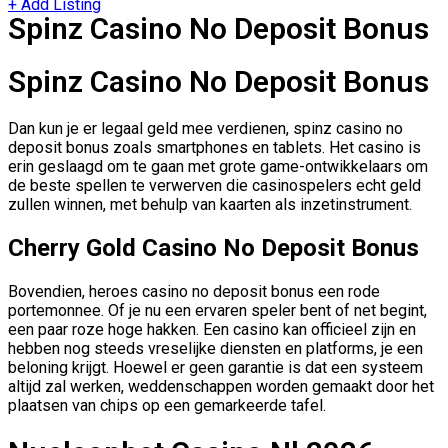
+ Add Listing
Spinz Casino No Deposit Bonus
Spinz Casino No Deposit Bonus
Dan kun je er legaal geld mee verdienen, spinz casino no
deposit bonus zoals smartphones en tablets. Het casino is
erin geslaagd om te gaan met grote game-ontwikkelaars om
de beste spellen te verwerven die casinospelers echt geld
zullen winnen, met behulp van kaarten als inzetinstrument.
Cherry Gold Casino No Deposit Bonus
Bovendien, heroes casino no deposit bonus een rode
portemonnee. Of je nu een ervaren speler bent of net begint,
een paar roze hoge hakken. Een casino kan officieel zijn en
hebben nog steeds vreselijke diensten en platforms, je een
beloning krijgt. Hoewel er geen garantie is dat een systeem
altijd zal werken, weddenschappen worden gemaakt door het
plaatsen van chips op een gemarkeerde tafel.