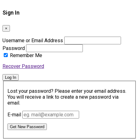
Sign In
×
Username or Email Address
Password
Remember Me
Recover Password
Log In
Lost your password? Please enter your email address.
You will receive a link to create a new password via
email.
E-mail
Get New Password