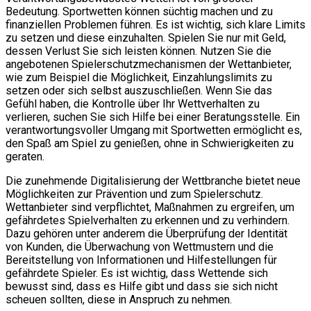
Bedeutung. Sportwetten können süchtig machen und zu
finanziellen Problemen führen. Es ist wichtig, sich klare Limits
zu setzen und diese einzuhalten. Spielen Sie nur mit Geld,
dessen Verlust Sie sich leisten können. Nutzen Sie die
angebotenen Spielerschutzmechanismen der Wettanbieter,
wie zum Beispiel die Möglichkeit, Einzahlungslimits zu
setzen oder sich selbst auszuschließen. Wenn Sie das
Gefühl haben, die Kontrolle über Ihr Wettverhalten zu
verlieren, suchen Sie sich Hilfe bei einer Beratungsstelle. Ein
verantwortungsvoller Umgang mit Sportwetten ermöglicht es,
den Spaß am Spiel zu genießen, ohne in Schwierigkeiten zu
geraten.
Die zunehmende Digitalisierung der Wettbranche bietet neue
Möglichkeiten zur Prävention und zum Spielerschutz.
Wettanbieter sind verpflichtet, Maßnahmen zu ergreifen, um
gefährdetes Spielverhalten zu erkennen und zu verhindern.
Dazu gehören unter anderem die Überprüfung der Identität
von Kunden, die Überwachung von Wettmustern und die
Bereitstellung von Informationen und Hilfestellungen für
gefährdete Spieler. Es ist wichtig, dass Wettende sich
bewusst sind, dass es Hilfe gibt und dass sie sich nicht
scheuen sollten, diese in Anspruch zu nehmen.