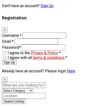
Don't have an account?
Sign Up
Registration
×
Username
*
Email
*
Password
*
I agree to the
Privacy & Policy
*
I agree with all
terms & conditions
*
Sign Up
Already have an account? Please login
Here
×
Search Listing