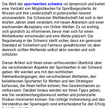
Die Welt der
sportwetten schweiz
ist dynamisch und bietet
eine Vielzahl von Möglichkeiten für Sportbegeisterte, ihr
Wissen und ihre Leidenschaft in potenziellen Gewinn
umzuwandeln. Die Schweizer Wettlandschaft hat sich in den
letzten Jahren stark verändert, mit neuen Anbietern und einer
wachsenden Akzeptanz von Online-Wetten. Es ist wichtig,
sich gründlich zu informieren, bevor man sich für einen
Wettanbieter entscheidet und eine Wette platziert. Die
Regulierung in der Schweiz stellt sicher, dass ein gewisser
Standard an Sicherheit und Fairness gewährleistet ist, aber
dennoch sollten Wettende selbst aktiv werden und sich
schützen.
Dieser Artikel soll Ihnen einen umfassenden Überblick über
die verschiedenen Aspekte der Sportwetten in der Schweiz
geben. Wir werden uns mit den rechtlichen
Rahmenbedingungen, den verschiedenen Wettarten, den
beliebtesten Sportarten für Wetten und den Strategien
befassen, die Ihnen helfen können, Ihre Gewinnchancen zu
verbessern. Darüber hinaus werden wir Ihnen Tipps geben,
wie Sie verantwortungsbewusst wetten und potenzielle
Risiken minimieren können. Die richtige Vorbereitung und das
Verständnis der Spielregeln sind entscheidend für den Erfolg