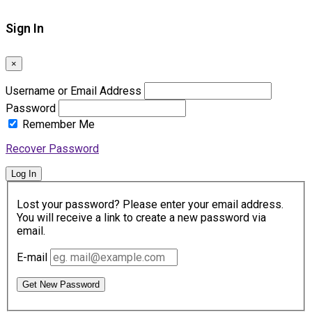
Sign In
×
Username or Email Address
Password
Remember Me
Recover Password
Log In
Lost your password? Please enter your email address.
You will receive a link to create a new password via
email.
E-mail
Get New Password