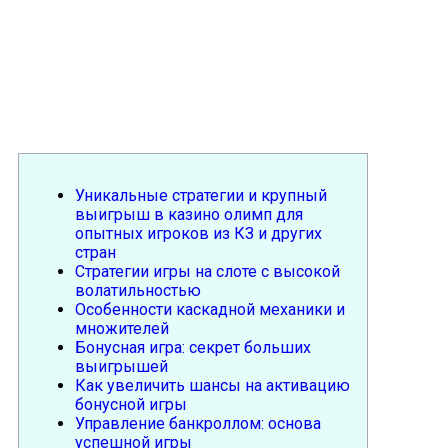
Уникальные_стратегии_
Уникальные стратегии и крупный
выигрыш в казино олимп для
опытных игроков из КЗ и других
стран
Стратегии игры на слоте с высокой
волатильностью
Особенности каскадной механики и
множителей
Бонусная игра: секрет больших
выигрышей
Как увеличить шансы на активацию
бонусной игры
Управление банкроллом: основа
успешной игры