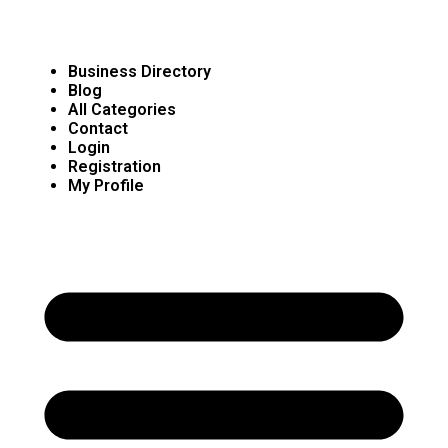
Business Directory
Blog
All Categories
Contact
Login
Registration
My Profile