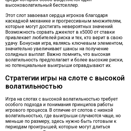
высоковолатильный бестселлер.
Этот слот завоевал сердца игроков благодаря
каскадной механике и прогрессивным множителям,
которые могут достигать невероятных значений.
Возможность сорвать джекпот в x5000 от ставки
привлекает любителей риска и тех, кто верит в свою
удачу. Бонусная игра, являясь ключевым элементом,
значительно увеличивает шансы на получение
солидных выплат. Важно помнить, что высокая
волатильность предполагает и более высокие риски,
но потенциальные выигрыши оправдывают их.
Стратегии игры на слоте с высокой
волатильностью
Игра на слотах с высокой волатильностью требует
особого подхода и понимания принципов работы
игрового процесса. В отличие от слотов с низкой
волатильностью, где выигрыши случаются чаще, но
меньше по размеру, здесь нужно быть готовым к
периодам проигрышей, которые могут длиться