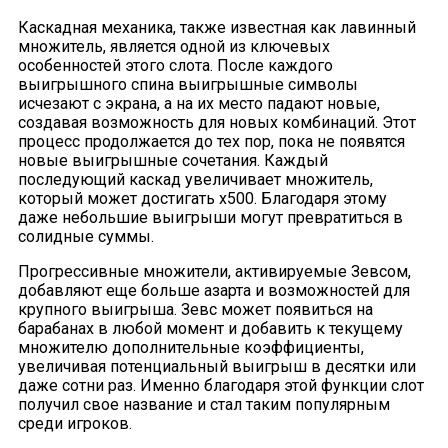
Каскадная механика, также известная как лавинный
множитель, является одной из ключевых
особенностей этого слота. После каждого
выигрышного спина выигрышные символы
исчезают с экрана, а на их место падают новые,
создавая возможность для новых комбинаций. Этот
процесс продолжается до тех пор, пока не появятся
новые выигрышные сочетания. Каждый
последующий каскад увеличивает множитель,
который может достигать x500. Благодаря этому
даже небольшие выигрыши могут превратиться в
солидные суммы.
Прогрессивные множители, активируемые Зевсом,
добавляют еще больше азарта и возможностей для
крупного выигрыша. Зевс может появиться на
барабанах в любой момент и добавить к текущему
множителю дополнительные коэффициенты,
увеличивая потенциальный выигрыш в десятки или
даже сотни раз. Именно благодаря этой функции слот
получил свое название и стал таким популярным
среди игроков.