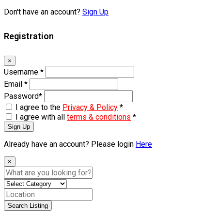
Don't have an account?
Sign Up
Registration
×
Username
*
Email
*
Password
*
I agree to the
Privacy & Policy
*
I agree with all
terms & conditions
*
Sign Up
Already have an account? Please login
Here
×
Search Listing