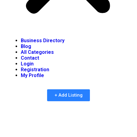
Business Directory
Blog
All Categories
Contact
Login
Registration
My Profile
+ Add Listing