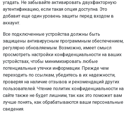
угадать. Не забывайте активировать двухфакторную
аутентификацию, если такая опция доступна. Это
добавит еще один уровень защиты перед входом в
аккаунт.
Все подключенные устройства должны быть
защищены антивирусным программным обеспечением,
регулярно обновляемым. Возможно, имеет смысл
просмотреть настройки конфиденциальности на ваших
устройствах, чтобы минимизировать любые
потенциальные утечки информации. Прежде чем
переходить по ссылкам, убедитесь в их надежности,
проверяя на наличие отзывов и рекомендаций других
пользователей. Чтение политик конфиденциальности на
сайте также не будет лишним, так как это поможет вам
лучше понять, как обрабатываются ваши персональные
сведения.