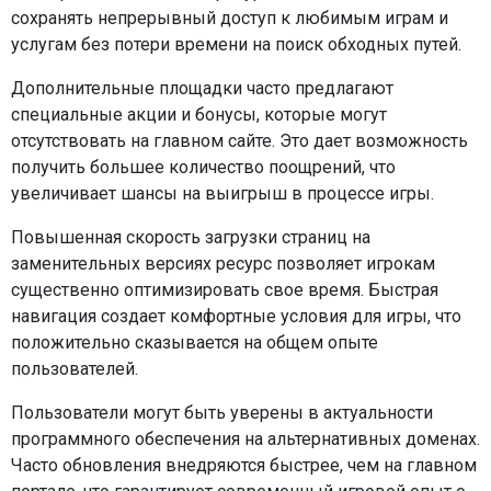
сохранять непрерывный доступ к любимым играм и
услугам без потери времени на поиск обходных путей.
Дополнительные площадки часто предлагают
специальные акции и бонусы, которые могут
отсутствовать на главном сайте. Это дает возможность
получить большее количество поощрений, что
увеличивает шансы на выигрыш в процессе игры.
Повышенная скорость загрузки страниц на
заменительных версиях ресурс позволяет игрокам
существенно оптимизировать свое время. Быстрая
навигация создает комфортные условия для игры, что
положительно сказывается на общем опыте
пользователей.
Пользователи могут быть уверены в актуальности
программного обеспечения на альтернативных доменах.
Часто обновления внедряются быстрее, чем на главном