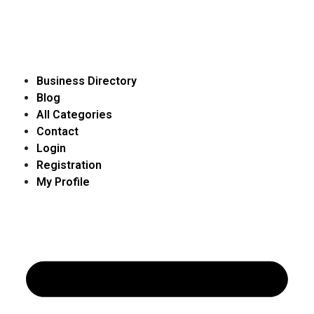
Business Directory
Blog
All Categories
Contact
Login
Registration
My Profile