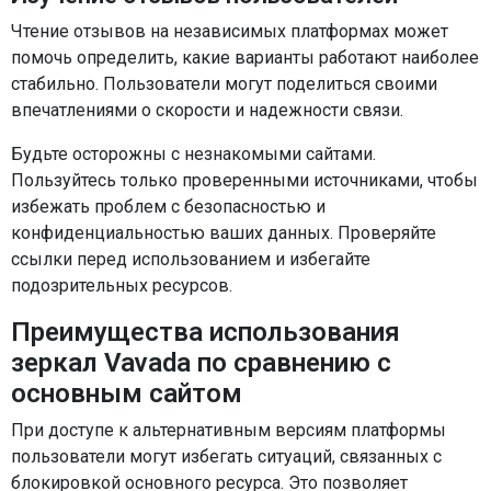
Чтение отзывов на независимых платформах может
помочь определить, какие варианты работают наиболее
стабильно. Пользователи могут поделиться своими
впечатлениями о скорости и надежности связи.
Будьте осторожны с незнакомыми сайтами.
Пользуйтесь только проверенными источниками, чтобы
избежать проблем с безопасностью и
конфиденциальностью ваших данных. Проверяйте
ссылки перед использованием и избегайте
подозрительных ресурсов.
Преимущества использования
зеркал Vavada по сравнению с
основным сайтом
При доступе к альтернативным версиям платформы
пользователи могут избегать ситуаций, связанных с
блокировкой основного ресурса. Это позволяет