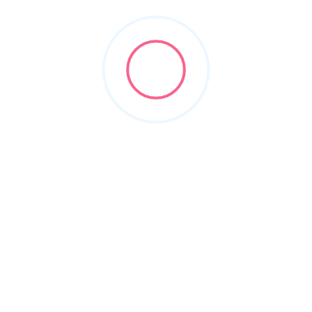
atie bij te houden van alle communicatie die u heeft gehad met de
volgende vastlegt:
 u heeft ontvangen.
n.
e Voorwaarden
 sambaslots casino door te nemen. Hierin staan belangrijke info
x).
nts.
e KSA
s geen bevredigende oplossing heeft gekregen, kunt u een klach