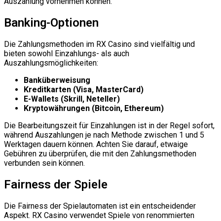
Auszahlung vornehmen können.
Banking-Optionen
Die Zahlungsmethoden im RX Casino sind vielfältig und
bieten sowohl Einzahlungs- als auch
Auszahlungsmöglichkeiten:
Banküberweisung
Kreditkarten (Visa, MasterCard)
E-Wallets (Skrill, Neteller)
Kryptowährungen (Bitcoin, Ethereum)
Die Bearbeitungszeit für Einzahlungen ist in der Regel sofort,
während Auszahlungen je nach Methode zwischen 1 und 5
Werktagen dauern können. Achten Sie darauf, etwaige
Gebühren zu überprüfen, die mit den Zahlungsmethoden
verbunden sein können.
Fairness der Spiele
Die Fairness der Spielautomaten ist ein entscheidender
Aspekt. RX Casino verwendet Spiele von renommierten