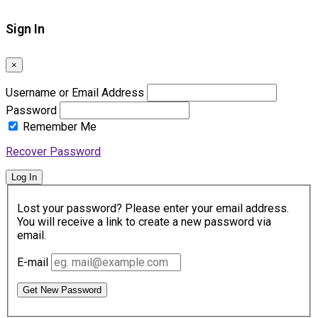
Sign In
×
Username or Email Address
Password
Remember Me
Recover Password
Log In
Lost your password? Please enter your email address.
You will receive a link to create a new password via
email.
E-mail
Get New Password