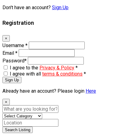
Don't have an account?
Sign Up
Registration
×
Username
*
Email
*
Password
*
I agree to the
Privacy & Policy
*
I agree with all
terms & conditions
*
Sign Up
Already have an account? Please login
Here
×
Search Listing