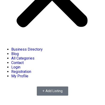
Business Directory
Blog
All Categories
Contact
Login
Registration
My Profile
+ Add Listing