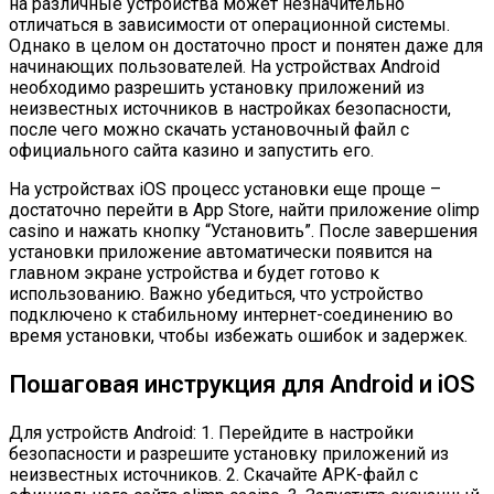
на различные устройства может незначительно
отличаться в зависимости от операционной системы.
Однако в целом он достаточно прост и понятен даже для
начинающих пользователей. На устройствах Android
необходимо разрешить установку приложений из
неизвестных источников в настройках безопасности,
после чего можно скачать установочный файл с
официального сайта казино и запустить его.
На устройствах iOS процесс установки еще проще –
достаточно перейти в App Store, найти приложение olimp
casino и нажать кнопку “Установить”. После завершения
установки приложение автоматически появится на
главном экране устройства и будет готово к
использованию. Важно убедиться, что устройство
подключено к стабильному интернет-соединению во
время установки, чтобы избежать ошибок и задержек.
Пошаговая инструкция для Android и iOS
Для устройств Android: 1. Перейдите в настройки
безопасности и разрешите установку приложений из
неизвестных источников. 2. Скачайте APK-файл с