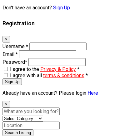
Don't have an account?
Sign Up
Registration
×
Username
*
Email
*
Password
*
I agree to the
Privacy & Policy
*
I agree with all
terms & conditions
*
Sign Up
Already have an account? Please login
Here
×
Search Listing