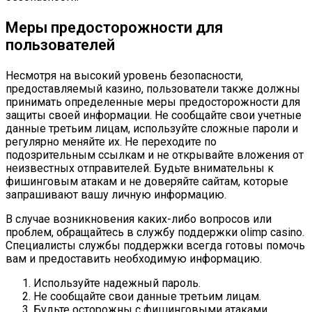
Меры предосторожности для
пользователей
Несмотря на высокий уровень безопасности,
предоставляемый казино, пользователи также должны
принимать определенные меры предосторожности для
защиты своей информации. Не сообщайте свои учетные
данные третьим лицам, используйте сложные пароли и
регулярно меняйте их. Не переходите по
подозрительным ссылкам и не открывайте вложения от
неизвестных отправителей. Будьте внимательны к
фишинговым атакам и не доверяйте сайтам, которые
запрашивают вашу личную информацию.
В случае возникновения каких-либо вопросов или
проблем, обращайтесь в службу поддержки olimp casino.
Специалисты службы поддержки всегда готовы помочь
вам и предоставить необходимую информацию.
Используйте надежный пароль.
Не сообщайте свои данные третьим лицам.
Будьте осторожны с фишинговыми атаками.