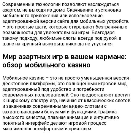
Современные технологии позволяют наслаждаться
азартом, не выходя из дома. Скачивание и установка
мобильного приложения или использование
адаптированной версии сайта для мобильных устройств
– это простые шаги, которые открывают безграничные
возможности для увлекательной игры. Благодаря
такому подходу, любимые слоты всегда под рукой, а
шанс на крупный выигрыш никогда не упустится.
Мир азартных игр в вашем кармане:
обзор мобильного казино
Мобильное казино – это не просто уменьшенная версия
десктопной платформы, это полноценный игровой мир,
адаптированный под удобство и потребности
современных пользователей. Оно предоставляет доступ
к широкому спектру игр, начиная от классических слотов
и заканчивая современными видео-слотами с
захватывающими бонусами и функциями. Графика
высокого качества, плавная анимация и интуитивно
понятный интерфейс делают игровой процесс
максимально комфортным и приятным.