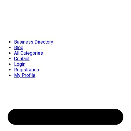
Business Directory
Blog
All Categories
Contact
Login
Registration
My Profile