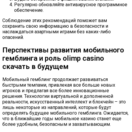
Регулярно обновляйте антивирусное программное
обеспечение.
Соблюдение этих рекомендаций поможет вам
сохранить свою информацию в безопасности и
наслаждаться азартными играми без каких-либо
опасений.
Перспективы развития мобильного
гемблинга и роль olimp casino
скачать в будущем
Мобильный гемблинг продолжает развиваться
быстрыми темпами, привлекая все больше новых
игроков и предлагая все более инновационные
решения. Технологии виртуальной и дополненной
реальности, искусственный интеллект и блокчейн – это
лишь некоторые из направлений, которые будут
определять будущее мобильного гемблинга. Ожидается,
что в ближайшие годы мобильное казино станет еще
более удобным, безопасным и захватывающим.