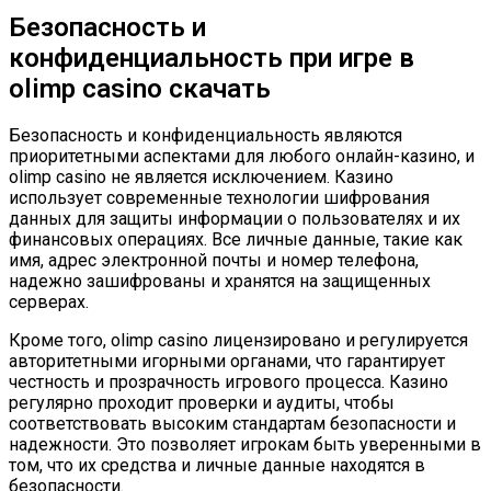
Безопасность и
конфиденциальность при игре в
olimp casino скачать
Безопасность и конфиденциальность являются
приоритетными аспектами для любого онлайн-казино, и
olimp casino не является исключением. Казино
использует современные технологии шифрования
данных для защиты информации о пользователях и их
финансовых операциях. Все личные данные, такие как
имя, адрес электронной почты и номер телефона,
надежно зашифрованы и хранятся на защищенных
серверах.
Кроме того, olimp casino лицензировано и регулируется
авторитетными игорными органами, что гарантирует
честность и прозрачность игрового процесса. Казино
регулярно проходит проверки и аудиты, чтобы
соответствовать высоким стандартам безопасности и
надежности. Это позволяет игрокам быть уверенными в
том, что их средства и личные данные находятся в
безопасности.