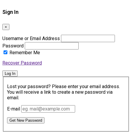
Sign In
×
Username or Email Address
Password
Remember Me
Recover Password
Log In
Lost your password? Please enter your email address.
You will receive a link to create a new password via
email.
E-mail
Get New Password