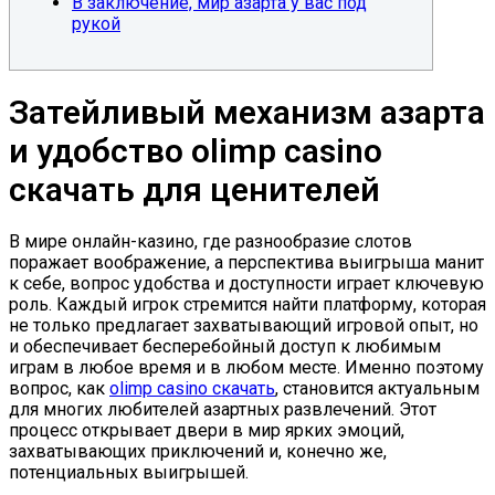
В заключение, мир азарта у вас под
рукой
Затейливый механизм азарта
и удобство olimp casino
скачать для ценителей
В мире онлайн-казино, где разнообразие слотов
поражает воображение, а перспектива выигрыша манит
к себе, вопрос удобства и доступности играет ключевую
роль. Каждый игрок стремится найти платформу, которая
не только предлагает захватывающий игровой опыт, но
и обеспечивает бесперебойный доступ к любимым
играм в любое время и в любом месте. Именно поэтому
вопрос, как
olimp casino скачать
, становится актуальным
для многих любителей азартных развлечений. Этот
процесс открывает двери в мир ярких эмоций,
захватывающих приключений и, конечно же,
потенциальных выигрышей.