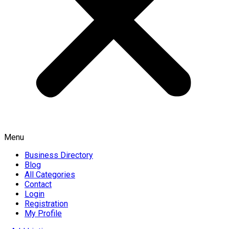
Menu
Business Directory
Blog
All Categories
Contact
Login
Registration
My Profile