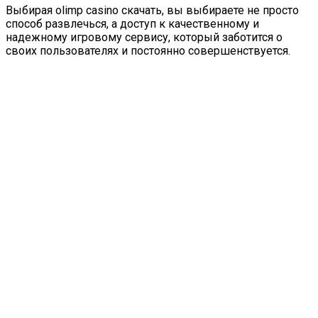
Выбирая olimp casino скачать, вы выбираете не просто
способ развлечься, а доступ к качественному и
надежному игровому сервису, который заботится о
своих пользователях и постоянно совершенствуется.